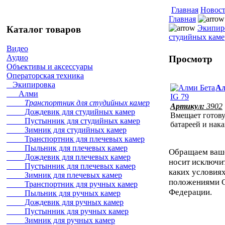
Главная
Новос
Главная
Экипир
Каталог товаров
студийных каме
Видео
Аудио
Просмотр
Объективы и аксессуары
Операторская техника
Экипировка
Ал
Алми
Транспортник для студийных камер
Артикул:
3902
Дождевик для студийных камер
Вмещает готову
Пустынник для студийных камер
батареей и на
Зимник для студийных камер
Транспортник для плечевых камер
Пыльник для плечевых камер
Обращаем ваше 
Дождевик для плечевых камер
носит исключи
Пустынник для плечевых камер
каких условия
Зимник для плечевых камер
положениями С
Транспортник для ручных камер
Федерации.
Пыльник для ручных камер
Дождевик для ручных камер
Пустынник для ручных камер
Зимник для ручных камер