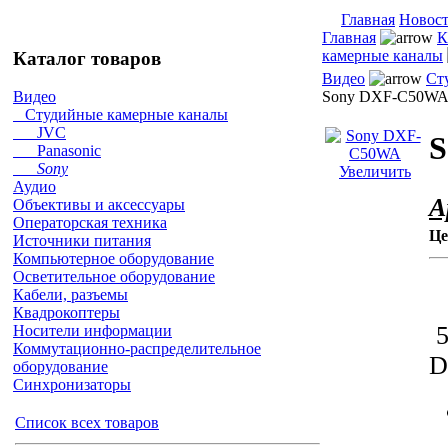
Главная
Новос
Главная
К
камерные каналы
Каталог товаров
Видео
Ст
Sony DXF-C50W
Видео
Студийные камерные каналы
JVC
S
Panasonic
Sony
Увеличить
Аудио
А
Объективы и аксессуары
Операторская техника
Це
Источники питания
Компьютерное оборудование
Осветительное оборудование
Кабели, разъемы
Квадрокоптеры
5
Носители информации
Коммутационно-распределительное
D
оборудование
Синхронизаторы
Список всех товаров