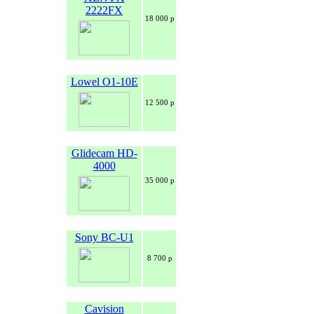
2222FX
18 000 р
Lowel O1-10E
12 500 р
Glidecam HD-
4000
35 000 р
Sony BC-U1
8 700 р
Cavision