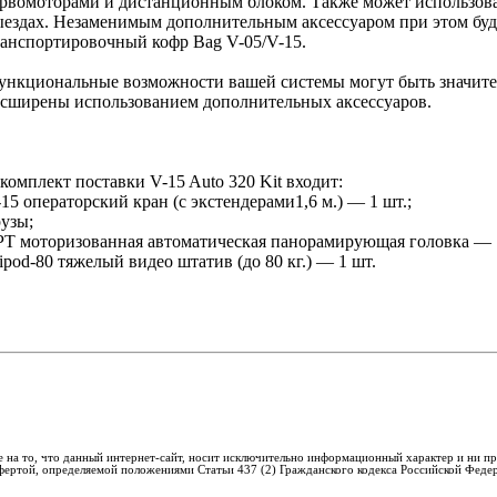
ервомоторами и дистанционным блоком. Также может использова
ыездах. Незаменимым дополнительным аксессуаром при этом буд
ранспортировочный кофр Bag V-05/V-15.
ункциональные возможности вашей системы могут быть значит
асширены использованием дополнительных аксессуаров.
комплект поставки V-15 Auto 320 Kit входит:
15 операторский кран (с экстендерами1,6 м.) — 1 шт.;
узы;
PT моторизованная автоматическая панорамирующая головка — 1
ipod-80 тяжелый видео штатив (до 80 кг.) — 1 шт.
 на то, что данный интернет-сайт, носит исключительно информационный характер и ни пр
фертой, определяемой положениями Статьи 437 (2) Гражданского кодекса Российской Феде