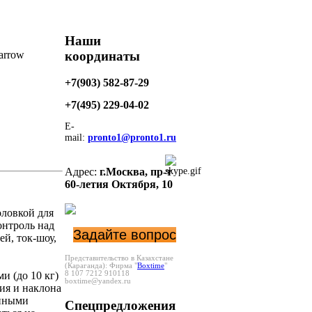
Наши
координаты
+7(903) 582-87-29
+7(495)
229-04-02
E-
mail:
pronto1@pronto1.ru
Адрес:
г.Москва,
пр-т
60-летия Октября, 10
оловкой для
онтроль над
Задайте вопрос
й, ток-шоу,
Представительство в Казахстане
(Караганда):
Фирма "
Boxtime
"
и (до 10 кг)
8 107 7212 910118
boxtime@yandex.ru
ия и наклона
онными
Спецпредложения