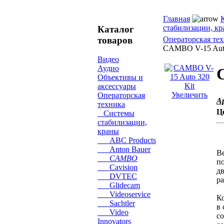
Главная
стабилизации, к
Каталог
товаров
Операторская те
CAMBO V-15 Auto
Видео
Аудио
Объективы и
аксессуары
Увеличить
Операторская
А
техника
Ц
Системы
стабилизации,
краны
ABC Products
Anton Bauer
В
CAMBO
п
Cavision
дв
DVTEC
ра
Glidecam
Videoservice
Ко
Sachtler
в
Video
с
Innovators