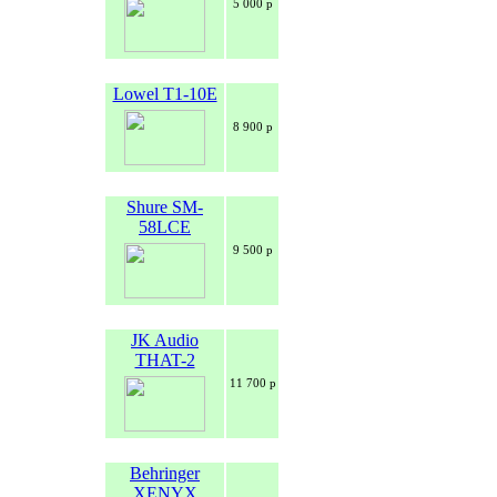
5 000 р
Lowel T1-10E
8 900 р
Shure SM-
58LCE
9 500 р
JK Audio
THAT-2
11 700 р
Behringer
XENYX