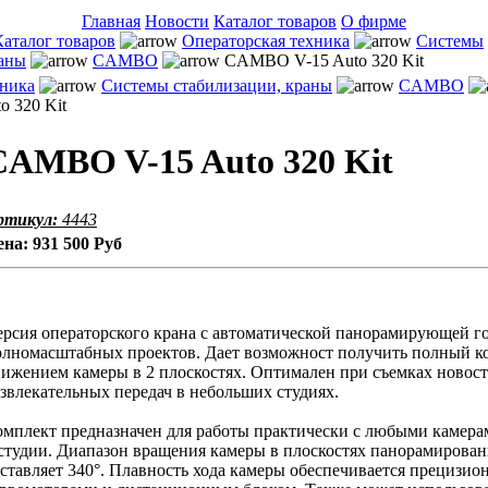
Главная
Новости
Каталог товаров
О фирме
Каталог товаров
Операторская техника
Системы
раны
CAMBO
CAMBO V-15 Auto 320 Kit
хника
Системы стабилизации, краны
CAMBO
 320 Kit
CAMBO V-15 Auto 320 Kit
ртикул:
4443
ена:
931 500 Руб
ерсия операторского крана с автоматической панорамирующей г
олномасштабных проектов. Дает возможност получить полный к
ижением камеры в 2 плоскостях. Оптимален при съемках новосте
звлекательных передач в небольших студиях.
мплект предназначен для работы практически с любыми камерам
 студии. Диапазон вращения камеры в плоскостях панорамирован
оставляет 340°. Плавность хода камеры обеспечивается прецизи