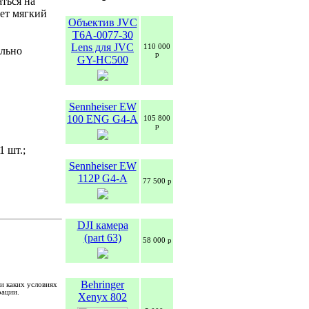
ться на
ет мягкий
Объектив JVC
T6A-0077-30
Lens для JVC
110 000
ельно
р
GY-HC500
Sennheiser EW
100 ENG G4-A
105 800
р
 шт.;
Sennheiser EW
112P G4-A
77 500 р
DJI камера
(part 63)
58 000 р
Behringer
и каких условиях
рации.
Xenyx 802