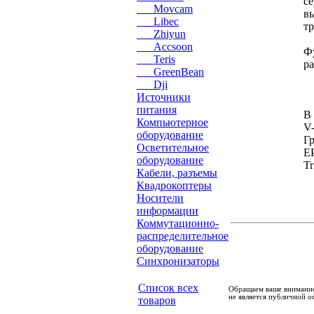
с
Movcam
в
Libec
т
Zhiyun
Accsoon
Ф
Teris
р
GreenBean
Dji
Источники
питания
В 
Компьютерное
V-
оборудование
Гр
Осветительное
E
оборудование
Tr
Кабели, разъемы
Квадрокоптеры
Носители
информации
Коммутационно-
распределительное
оборудование
Синхронизаторы
Список всех
Обращаем ваше внимание
не является публичной о
товаров