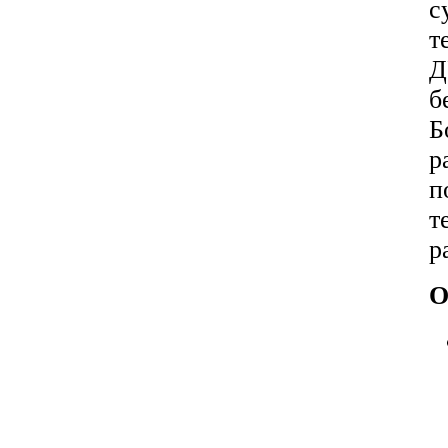
с
т
Д
б
Б
р
п
т
р
О