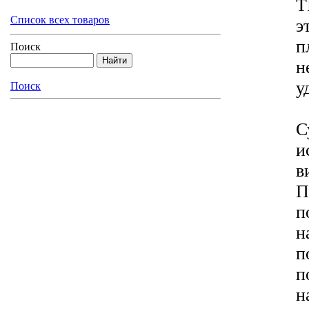
T
Список всех товаров
э
п
Поиск
н
у
Поиск
С
и
в
П
п
н
п
п
н