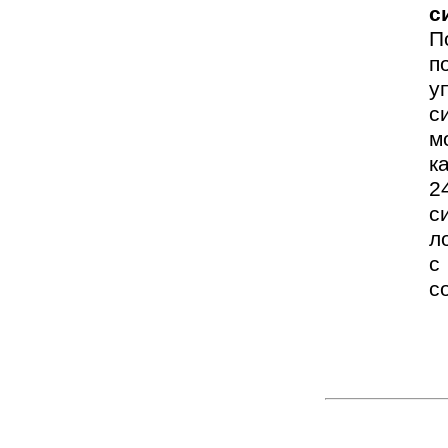
с
П
п
у
с
м
к
2
с
л
с
с