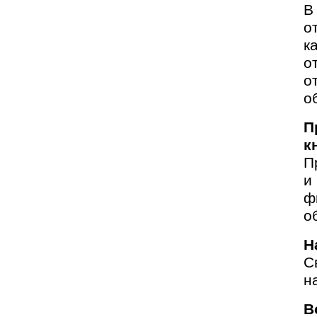
В
о
к
о
о
о
П
к
П
и
ф
о
Н
С
н
В