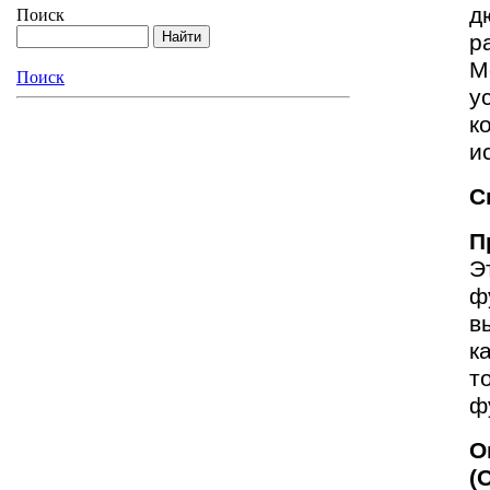
д
Поиск
р
М
Поиск
у
к
и
С
П
Э
ф
в
к
т
ф
О
(