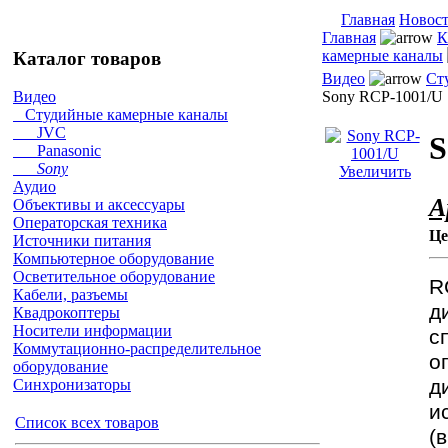
Главная
Новос
Главная
К
камерные каналы
Каталог товаров
Видео
Ст
Sony RCP-1001/U
Видео
Студийные камерные каналы
JVC
S
Panasonic
Sony
Увеличить
Аудио
А
Объективы и аксессуары
Операторская техника
Це
Источники питания
Компьютерное оборудование
Осветительное оборудование
R
Кабели, разъемы
д
Квадрокоптеры
Носители информации
с
Коммутационно-распределительное
о
оборудование
д
Синхронизаторы
и
Список всех товаров
(