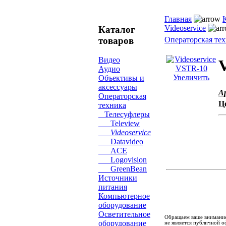
Главная
Videoservice
Каталог
товаров
Операторская те
Видео
Аудио
Увеличить
Объективы и
аксессуары
А
Операторская
Ц
техника
Телесуфлеры
Teleview
Videoservice
Datavideo
ACE
Logovision
GreenBean
Источники
питания
Компьютерное
оборудование
Осветительное
Обращаем ваше внимание
оборудование
не является публичной о