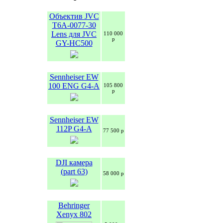
Объектив JVC
T6A-0077-30
Lens для JVC
110 000
р
GY-HC500
Sennheiser EW
100 ENG G4-A
105 800
р
Sennheiser EW
112P G4-A
77 500 р
DJI камера
(part 63)
58 000 р
Behringer
Xenyx 802