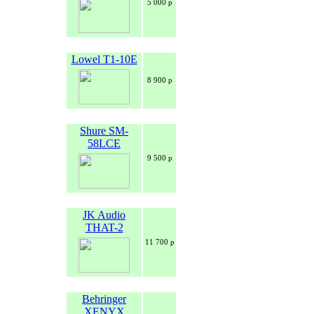
5 000 р
Lowel T1-10E
8 900 р
Shure SM-
58LCE
9 500 р
JK Audio
THAT-2
11 700 р
Behringer
XENYX