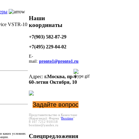
еры
Наши
координаты
vice VSTR-10
+7(903) 582-87-29
+7(495)
229-04-02
E-
mail:
pronto1@pronto1.ru
Адрес:
г.Москва,
пр-т
60-летия Октября, 10
Задайте вопрос
Представительство в Казахстане
(Караганда):
Фирма "
Boxtime
"
8 107 7212 910118
boxtime@yandex.ru
и каких условиях
Спецпредложения
рации.