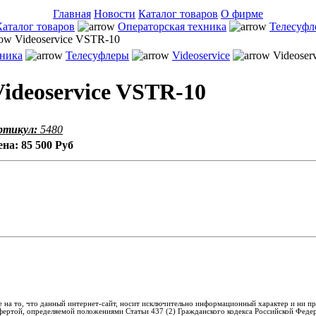
Главная
Новости
Каталог товаров
О фирме
Каталог товаров
Операторская техника
Телесуфл
Videoservice VSTR-10
хника
Телесуфлеры
Videoservice
Videoser
Videoservice VSTR-10
ртикул:
5480
ена:
85 500 Руб
 на то, что данный интернет-сайт, носит исключительно информационный характер и ни пр
фертой, определяемой положениями Статьи 437 (2) Гражданского кодекса Российской Феде