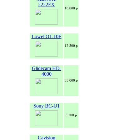
2222FX
18 000 р
Lowel O1-10E
12 500 р
Glidecam HD-
4000
35 000 р
Sony BC-U1
8 700 р
Cavision