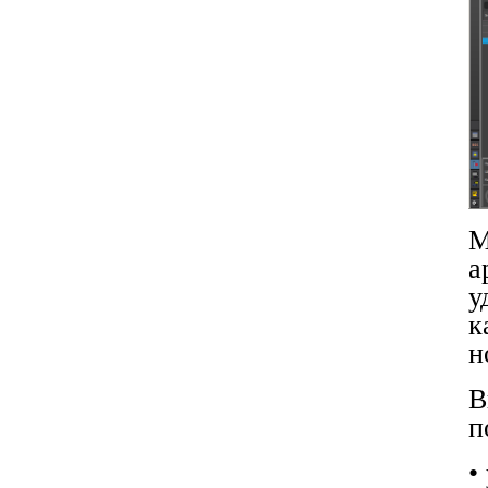
М
а
у
к
н
В
п
•