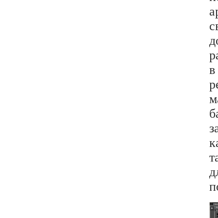
а
с
д
р
в
р
м
б
з
к
т
д
п