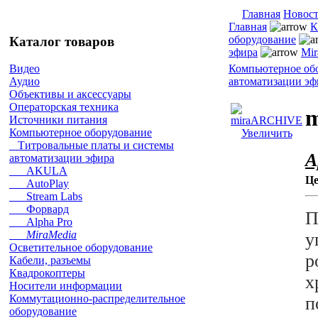
Главная
Новос
Главная
К
оборудование
Каталог товаров
эфира
Mir
Компьютерное об
Видео
автоматизации эф
Аудио
Объективы и аксессуары
Операторская техника
Источники питания
Компьютерное оборудование
Увеличить
Титровальные платы и системы
А
автоматизации эфира
AKULA
Це
AutoPlay
Stream Labs
Форвард
П
Alpha Pro
MiraMedia
у
Осветительное оборудование
р
Кабели, разъемы
Квадрокоптеры
х
Носители информации
Коммутационно-распределительное
п
оборудование