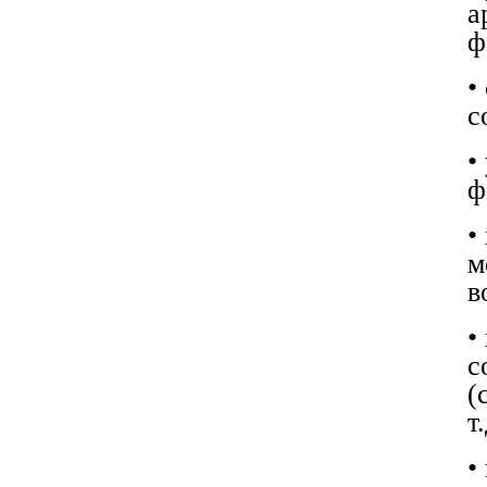
а
ф
•
с
•
ф
•
м
в
•
с
(
т.
•