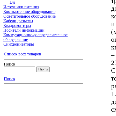
т
Dji
д
Источники питания
Компьютерное оборудование
к
Осветительное оборудование
Кабели, разъемы
и
Квадрокоптеры
(
Носители информации
Коммутационно-распределительное
о
оборудование
Синхронизаторы
к
–
Список всех товаров
2
Поиск
C
т
Поиск
р
1
д
с