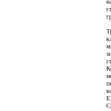
н
с
г
Т
к
м
з
с
К
м
п
к
E
C