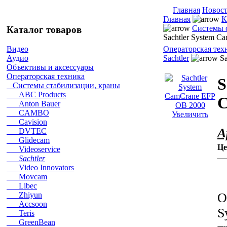
Главная
Новос
Главная
К
Системы 
Каталог товаров
Sachtler System 
Операторская тех
Видео
Sachtler
Sa
Аудио
Объективы и аксессуары
Операторская техника
S
Системы стабилизации, краны
ABC Products
C
Anton Bauer
CAMBO
Увеличить
Cavision
А
DVTEC
Glidecam
Це
Videoservice
Sachtler
Video Innovators
Movcam
Libec
О
Zhiyun
Accsoon
S
Teris
GreenBean