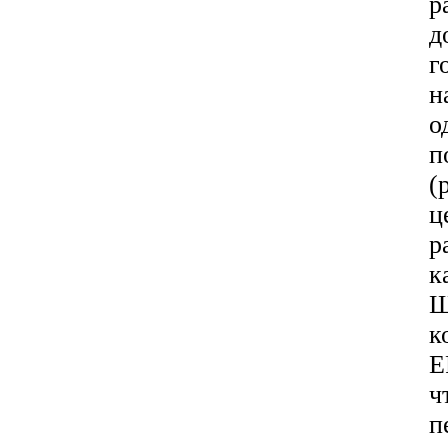
р
д
г
н
о
п
(
ц
р
к
Ш
к
E
ч
п