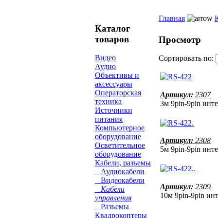
Главная
Каталог
товаров
Просмотр
Видео
Сортировать по:
Аудио
Объективы и
аксессуары
Операторская
Артикул:
2307
техника
3м 9pin-9pin ин
Источники
питания
Компьютерное
оборудование
Артикул:
2308
Осветительное
5м 9pin-9pin ин
оборудование
Кабели, разъемы
Аудиокабели
Видеокабели
Артикул:
2309
Кабели
10м 9pin-9pin и
управления
Разъемы
Квадрокоптеры