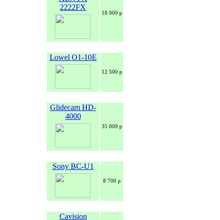
2222FX
18 000 р
Lowel O1-10E
12 500 р
Glidecam HD-
4000
35 000 р
Sony BC-U1
8 700 р
Cavision