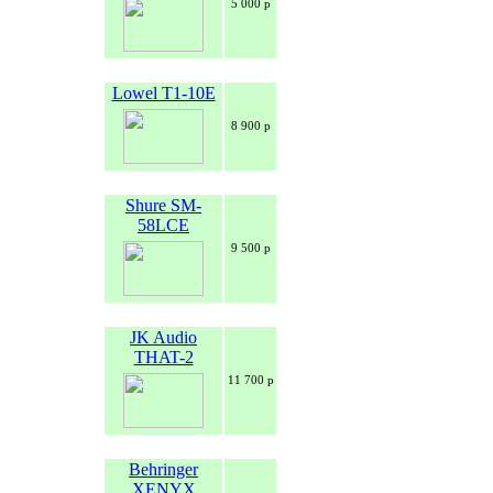
5 000 р
Lowel T1-10E
8 900 р
Shure SM-
58LCE
9 500 р
JK Audio
THAT-2
11 700 р
Behringer
XENYX