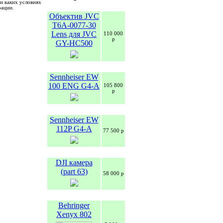
и каких условиях
рации.
Объектив JVC
T6A-0077-30
Lens для JVC
110 000
р
GY-HC500
Sennheiser EW
100 ENG G4-A
105 800
р
Sennheiser EW
112P G4-A
77 500 р
DJI камера
(part 63)
58 000 р
Behringer
Xenyx 802