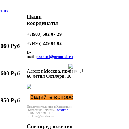
ения
Наши
координаты
+7(903) 582-87-29
+7(495)
229-04-02
 060 Руб
E-
mail:
pronto1@pronto1.ru
Адрес:
г.Москва,
пр-т
 600 Руб
60-летия Октября, 10
Задайте вопрос
 950 Руб
Представительство в Казахстане
(Караганда):
Фирма "
Boxtime
"
8 107 7212 910118
boxtime@yandex.ru
Спецпредложения