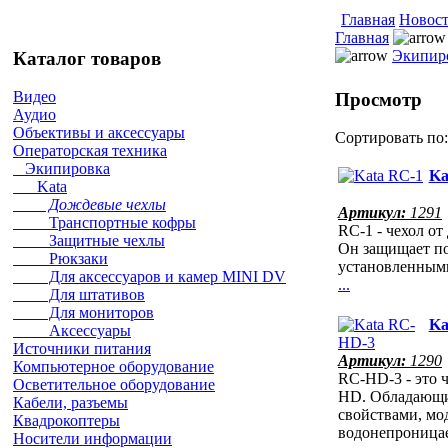
Главная
Новос
Главная
Экипир
Каталог товаров
Видео
Просмотр
Аудио
Объективы и аксессуары
Сортировать по
Операторская техника
Экипировка
Ka
Kata
Дождевые чехлы
Артикул:
1291
Транспортные кофры
RC-1 - чехол о
Защитные чехлы
Он защищает п
Рюкзаки
установленным
Для аксессуаров и камер MINI DV
...
Для штативов
Для мониторов
Ka
Аксессуары
Источники питания
Артикул:
1290
Компьютерное оборудование
RC-HD-3 - это ч
Осветительное оборудование
HD. Обладающ
Кабели, разъемы
свойствами, мо
Квадрокоптеры
водонепроницае
Носители информации