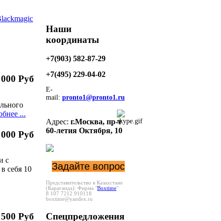
lackmagic
Наши
координаты
+7(903) 582-87-29
+7(495)
229-04-02
 000 Руб
E-
mail:
pronto1@pronto1.ru
ального
бнее ...
Адрес:
г.Москва,
пр-т
60-летия Октября, 10
 000 Руб
и с
Задайте вопрос
в себя 10
Представительство в Казахстане
U
(Караганда):
Фирма "
Boxtime
"
8 107 7212 910118
boxtime@yandex.ru
 500 Руб
Спецпредложения