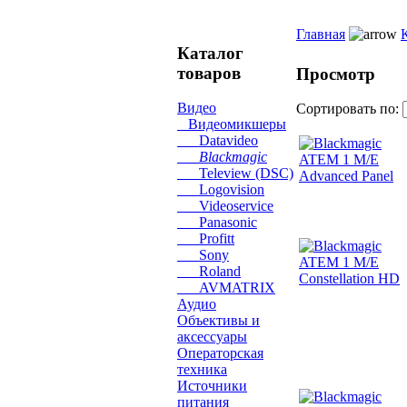
Главная
Каталог
товаров
Просмотр
Видео
Сортировать по:
Видеомикшеры
Datavideo
Blackmagic
Teleview (DSC)
Logovision
Videoservice
Panasonic
Profitt
Sony
Roland
AVMATRIX
Аудио
Объективы и
аксессуары
Операторская
техника
Источники
питания