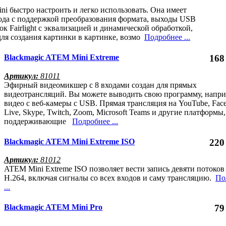
i быстро настроить и легко использовать. Она имеет
да с поддержкой преобразования формата, выходы USB
к Fairlight с эквализацией и динамической обработкой,
ля создания картинки в картинке, возмо
Подробнее ...
Blackmagic ATEM Mini Extreme
168
Артикул:
81011
Эфирный видеомикшер с 8 входами создан для прямых
видеотрансляций. Вы можете выводить свою программу, напри
видео с веб-камеры с USB. Прямая трансляция на YouTube, Fac
Live, Skype, Twitch, Zoom, Microsoft Teams и другие платформы,
поддерживающие
Подробнее ...
Blackmagic ATEM Mini Extreme ISO
220
Артикул:
81012
ATEM Mini Extreme ISO позволяет вести запись девяти потоков 
H.264, включая сигналы со всех входов и саму трансляцию.
По
...
Blackmagic ATEM Mini Pro
79