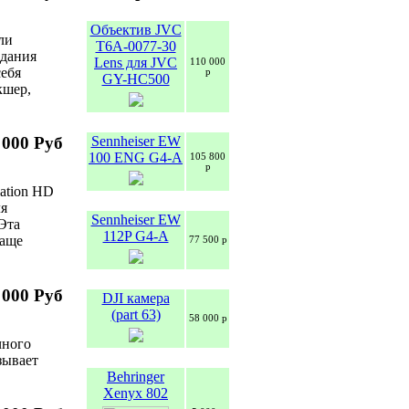
Объектив JVC
ли
T6A-0077-30
здания
Lens для JVC
110 000
себя
р
GY-HC500
икшер,
Sennheiser EW
 000 Руб
100 ENG G4-A
105 800
р
ation HD
ля
Sennheiser EW
Эта
112P G4-A
снаще
77 500 р
 000 Руб
DJI камера
(part 63)
58 000 р
чного
зывает
Behringer
Xenyx 802