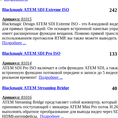
Blackmagic ATEM SDI Extreme ISO
242
Артикул:
81015
Blackmagic Design ATEM SDI Extreme ISO - это 8-входовой ви
для прямых трансляций. Он оснащен встроенной панелью упра
имеет расширенные функции вещания. Помимо прямой трансл
использованием протоколов RTMP, вы также можете выводить
Подробнее ...
Blackmagic ATEM SDI Pro ISO
133
Артикул:
81014
ATEM SDI Pro ISO включает в себя функции ATEM SDI, а такж
встроенную функцию потоковой передачи и записи до 5 видео
реальном времени!
Подробнее ...
Blackmagic ATEM Streaming Bridge
40
Артикул:
81016
ATEM Streaming Bridge представляет собой конвертер, который
принимать поступающий с микшера ATEM Mini Pro поток H.26
выполнять обратное преобразование для вывода видео через SD
HDMI-интерфейсы.
Подробнее ...