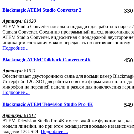
Blackmagic ATEM Studio Converter 2
330
Артикул:
81020
ATEM Studio Converter идеально подходит для работы в паре 
Camera Converter. Соединив программный выход видеомикше
ATEM Studio Converter, видеосигнал с поддержкой двусторонне
индикации состояния можно передавать по оптоволоконному
Подробнее ...
Blackmagic ATEM Talkback Converter 4K
450
Артикул:
81021
Обеспечивает двустороннюю связь для восьми камер Blackmagic
Интерфейс 12G-SDI для работы со всеми форматами вплоть до 
микрофон на передней панели и разъем для подключения гарн
Подробнее ...
Blackmagic ATEM Television Studio Pro 4K
549
Артикул:
81017
ATEM Television Studio Pro 4K имеет такой же функционал, как
модели линейки, но при этом оснащается восемью независимы
входами 12G‑SDI
Подробнее ...