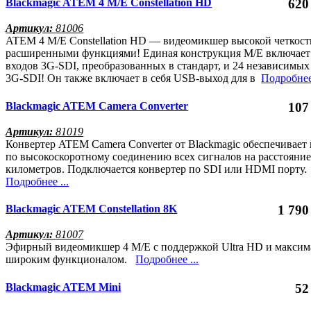
Blackmagic ATEM 4 M/E Constellation HD
620
Артикул:
81006
ATEM 4 M/E Constellation HD — видеомикшер высокой четкост
расширенными функциями! Единая конструкция M/E включает 
входов 3G‑SDI, преобразованных в стандарт, и 24 независимы
3G‑SDI! Он также включает в себя USB-выход для в
Подробнее 
Blackmagic ATEM Camera Converter
107
Артикул:
81019
Конвертер ATEM Camera Converter от Blackmagic обеспечивает 
по высокоскоротному соединению всех сигналов на расстояние
километров. Подключается конвертер по SDI или HDMI порту.
Подробнее ...
Blackmagic ATEM Constellation 8K
1 790
Артикул:
81007
Эфирный видеомикшер 4 M/E с поддержкой Ultra HD и максим
широким функционалом.
Подробнее ...
Blackmagic ATEM Mini
52