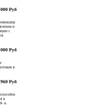
 000 Руб
деомикшер
вления и
яции с
 св
 000 Руб
е
потоков в
 960 Руб
 способен
4 и
I- и