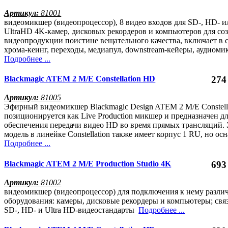
Артикул:
81001
видеомикшер (видеопроцессор), 8 видео входов для SD-, HD- и
UltraHD 4K-камер, дисковых рекордеров и компьютеров для со
видеопродукции поистине вещательного качества, включает в 
хрома-кеинг, переходы, медиапул, downstream-кейеры, аудиом
Подробнее ...
Blackmagic ATEM 2 M/E Constellation HD
274
Артикул:
81005
Эфирный видеомикшер Blackmagic Design ATEM 2 M/E Constell
позиционируется как Live Production микшер и предназначен д
обеспечения передачи видео HD во время прямых трансляций. 
модель в линейке Constellation также имеет корпус 1 RU, но о
Подробнее ...
Blackmagic ATEM 2 M/E Production Studio 4K
693
Артикул:
81002
видеомикшер (видеопроцессор) для подключения к нему разли
оборудования: камеры, дисковые рекордеры и компьютеры; свя
SD-, HD- и Ultra HD-видеостандарты
Подробнее ...