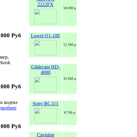
2222FX
18 000 р
 000 Руб
Lowel O1-10E
12 500 р
мер,
ebook
Glidecam HD-
4000
35 000 р
 000 Руб
в кодеке
Sony BC-U1
дробнее
8 700 р
 000 Руб
Cavision