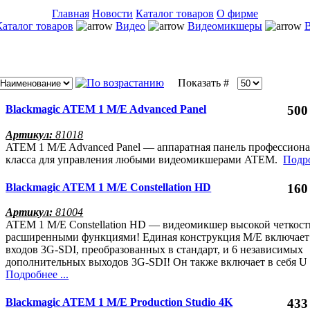
Главная
Новости
Каталог товаров
О фирме
Каталог товаров
Видео
Видеомикшеры
B
Показать #
Blackmagic ATEM 1 M/E Advanced Panel
500
Артикул:
81018
ATEM 1 M/E Advanced Panel — аппаратная панель профессион
класса для управления любыми видеомикшерами ATEM.
Подро
Blackmagic ATEM 1 M/E Constellation HD
160
Артикул:
81004
ATEM 1 M/E Constellation HD — видеомикшер высокой четкост
расширенными функциями! Единая конструкция M/E включает 
входов 3G‑SDI, преобразованных в стандарт, и 6 независимых
дополнительных выходов 3G‑SDI! Он также включает в себя 
Подробнее ...
Blackmagic ATEM 1 M/E Production Studio 4K
433