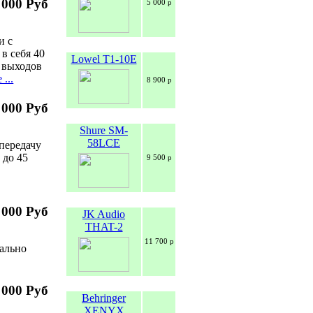
 000 Руб
5 000 р
и с
в себя 40
Lowel T1-10E
х выходов
...
8 900 р
 000 Руб
Shure SM-
58LCE
передачу
 до 45
9 500 р
 000 Руб
JK Audio
THAT-2
11 700 р
ально
 000 Руб
Behringer
XENYX