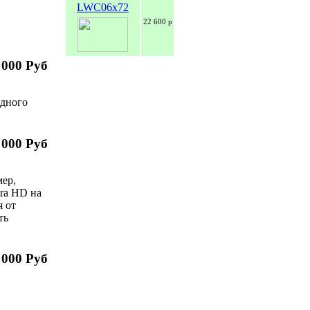
LWC06x72
22 600 р
 000 Руб
одного
 000 Руб
мер,
tra HD на
я от
сть
 000 Руб