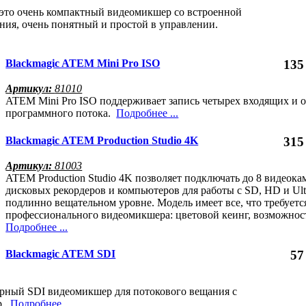
 это очень компактный видеомикшер со встроенной
ния, очень понятный и простой в управлении.
Blackmagic ATEM Mini Pro ISO
135
Артикул:
81010
ATEM Mini Pro ISO поддерживает запись четырех входящих и 
программного потока.
Подробнее ...
Blackmagic ATEM Production Studio 4K
315
Артикул:
81003
ATEM Production Studio 4K позволяет подключать до 8 видеока
дисковых рекордеров и компьютеров для работы с SD, HD и Ul
подлинно вещательном уровне. Модель имеет все, что требуетс
профессионального видеомикшера: цветовой кеинг, возможно
Подробнее ...
Blackmagic ATEM SDI
57
рный SDI видеомикшер для потокового вещания с
р.
Подробнее ...