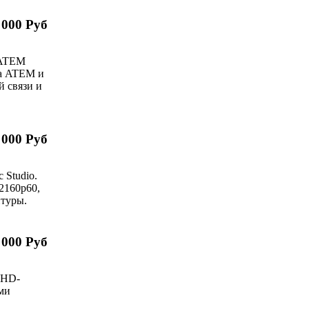
 000 Руб
с ATEM
ра ATEM и
й связи и
 000 Руб
 Studio.
2160p60,
итуры.
 000 Руб
 HD-
ми