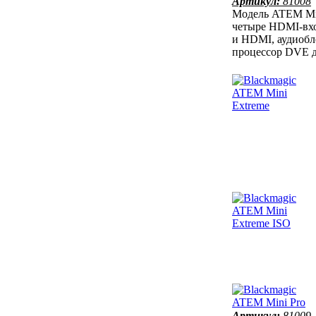
Артикул:
81008
Модель ATEM Min
четыре HDMI-вхо
и HDMI, аудиобло
процессор DVE д
Артикул:
81009