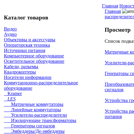
Главная
Новос
Главная
распределите
Каталог товаров
Видео
Просмотр
Аудио
Объективы и аксессуары
Список подка
Операторская техника
Источники питания
Матричные к
Компьютерное оборудование
Осветительное оборудование
Усилители-ра
Кабели, разъемы
Квадрокоптеры
Генераторы с
Носители информации
Коммутационно-распределительное
Преобразоват
оборудование
сигналов
Kramer
LES
Устройства г
Матричные коммутаторы
Линейные коммутаторы
Устройства р
Усилители-распределители
питания
Изолирующие трансформаторы
Генераторы сигналов
Эмбеддеры/Де-эмбеддеры