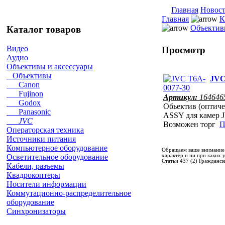
Главная
Новос
Главная
К
Объекти
Каталог товаров
Видео
Просмотр
Аудио
Объективы и аксессуары
Объективы
JVC
Canon
Fujinon
Артикул:
164646
Godox
Обьектив (оптич
Panasonic
ASSY для камер 
JVC
Возможен торг
П
Операторская техника
Источники питания
Компьютерное оборудование
Обращаем ваше внимание 
характер и ни при каких
Осветительное оборудование
Статьи 437 (2) Гражданск
Кабели, разъемы
Квадрокоптеры
Носители информации
Коммутационно-распределительное
оборудование
Синхронизаторы