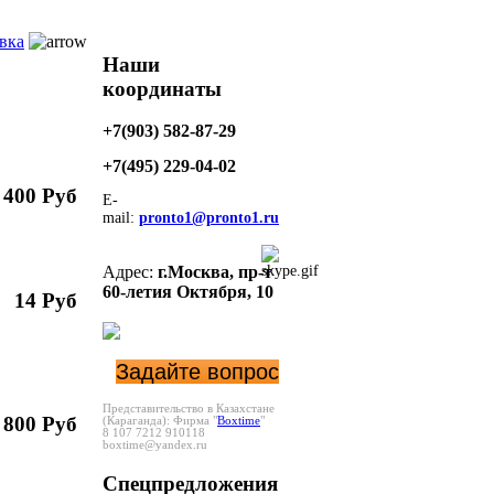
вка
Наши
координаты
+7(903) 582-87-29
+7(495)
229-04-02
 400 Руб
E-
mail:
pronto1@pronto1.ru
Адрес:
г.Москва,
пр-т
60-летия Октября, 10
14 Руб
Задайте вопрос
Представительство в Казахстане
 800 Руб
(Караганда):
Фирма "
Boxtime
"
8 107 7212 910118
boxtime@yandex.ru
Спецпредложения