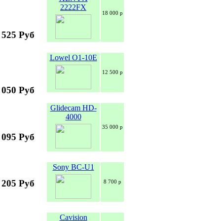
2222FX
18 000 р
 525 Руб
Lowel O1-10E
12 500 р
 050 Руб
Glidecam HD-
4000
35 000 р
 095 Руб
Sony BC-U1
 205 Руб
8 700 р
Cavision