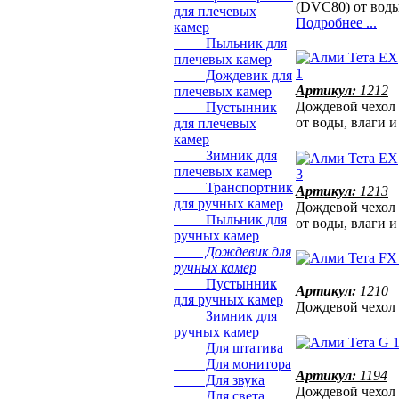
(DVC80) от воды
для плечевых
Подробнее ...
камер
Пыльник для
плечевых камер
Дождевик для
Артикул:
1212
плечевых камер
Дождевой чехо
Пустынник
от воды, влаги 
для плечевых
камер
Зимник для
плечевых камер
Транспортник
Артикул:
1213
для ручных камер
Дождевой чехо
Пыльник для
от воды, влаги 
ручных камер
Дождевик для
ручных камер
Пустынник
Артикул:
1210
для ручных камер
Дождевой чехол
Зимник для
ручных камер
Для штатива
Для монитора
Артикул:
1194
Для звука
Дождевой чехол
Для света