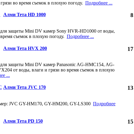
и грязи во время съемок в плохую погоду.
Подробнее ...
Алми Тета HD 1000
8
 для защиты Mini DV камер Sony HVR-HD1000 от воды,
о время съемок в плохую погоду.
Подробнее ...
Алми Тета HVX 200
17
 для защиты Mini DV камер Panasonic AG-HMC154, AG-
04 от воды, влаги и грязи во время съемок в плохую
е ...
Алми Тета JVC 170
13
амер: JVC GY-HM170, GY-HM200, GY-LS300
Подробнее
Алми Тета PD 150
15