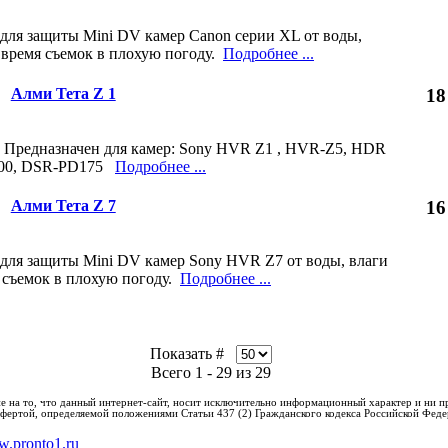
для защиты Mini DV камер Canon серии XL от воды,
о время съемок в плохую погоду.
Подробнее ...
Алми Тета Z 1
18
 Предназначен для камер: Sony HVR Z1 , HVR-Z5, HDR
00, DSR-PD175
Подробнее ...
Алми Тета Z 7
16
для защиты Mini DV камер Sony HVR Z7 от воды, влаги
я съемок в плохую погоду.
Подробнее ...
Показать #
Всего 1 - 29 из 29
 на то, что данный интернет-сайт, носит исключительно информационный характер и ни п
офертой, определяемой положениями Статьи 437 (2) Гражданского кодекса Российской Феде
w.pronto1.ru