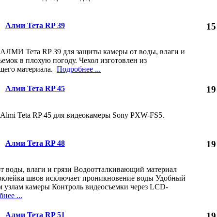
Алми Тета RP 39
15
АЛМИ Тета RP 39 для защиты камеры от воды, влаги и
ъемок в плохую погоду. Чехол изготовлен из
щего материала.
Подробнее ...
Алми Тета RP 45
19
Almi Teta RP 45 для видеокамеры Sony PХW-FS5.
Алми Тета RP 48
19
т воды, влаги и грязи Водоотталкивающий материал
оклейка швов исключает проникновение воды Удобный
м узлам камеры Контроль видеосъемки через LCD-
нее ...
Алми Тета RP 51
19