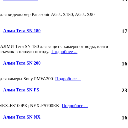
 для видеокамер Panasonic AG-UX180, AG-UX90
Алми Тета SN 180
17
 АЛМИ Тета SN 180 для защиты камеры от воды, влаги
я съемок в плохую погоду.
Подробнее ...
Алми Тета SN 200
16
 для камеры Sony PMW-200
Подробнее ...
Алми Тета SN FS
23
y NEX-FS100PK; NEX-FS700EK
Подробнее ...
Алми Тета SN NX
16