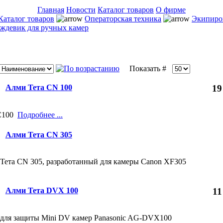
Главная
Новости
Каталог товаров
О фирме
Каталог товаров
Операторская техника
Экипиро
ждевик для ручных камер
Показать #
Алми Тета CN 100
19
 C100
Подробнее ...
Алми Тета CN 305
Тета CN 305, разработанный для камеры Canon XF305
Алми Тета DVX 100
11
 для защиты Mini DV камер Panasonic AG-DVX100