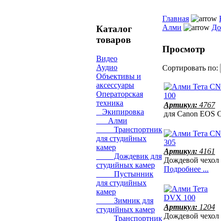
Главная
Алми
До
Каталог
товаров
Просмотр
Видео
Аудио
Сортировать по:
Объективы и
аксессуары
Операторская
техника
Артикул:
4767
Экипировка
для Canon EOS
Алми
Транспортник
для студийных
камер
Артикул:
4161
Дождевик для
Дождевой чехол 
студийных камер
Подробнее ...
Пустынник
для студийных
камер
Зимник для
Артикул:
1204
студийных камер
Дождевой чехол
Транспортник