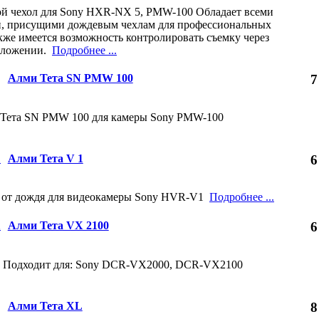
й чехол для Sony HXR-NX 5, PMW-100 Обладает всеми
, присущими дождевым чехлам для профессиональных
кже имеется возможность контролировать съемку через
оложении.
Подробнее ...
Алми Тета SN PMW 100
7
 Тета SN PMW 100 для камеры Sony PMW-100
Алми Тета V 1
6
 от дождя для видеокамеры Sony HVR-V1
Подробнее ...
Алми Тета VX 2100
6
. Подходит для: Sony DCR-VX2000, DCR-VX2100
Алми Тета XL
8