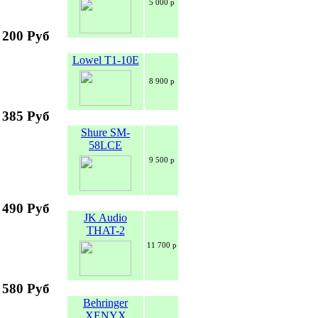
5 000 р
 200 Руб
Lowel T1-10E
8 900 р
 385 Руб
Shure SM-
58LCE
9 500 р
 490 Руб
JK Audio
THAT-2
11 700 р
 580 Руб
Behringer
XENYX