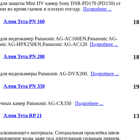
для защиты Mini DV камер Sony DSR-PD170 (PD150) от
рязи во время съемок в плохую погоду.
Подробнее ...
Алми Тета PN 160
18
для видеокамер Panasonic AG-AC160EN,Panasonic AG-
onic AG-HPX250EN,Panasonic AG-AC120
Подробнее ...
Алми Тета PN 200
18
 для видеокамеры Panasonic AG-DVX200.
Подробнее ...
Алми Тета PN 350
19
учных камер Panasonic AG-CX350
Подробнее ...
Алми Тета RP 21
13
талкивающего материала. Специальная проклейка швов
икновение воды даже под длительным сильным ливнем.