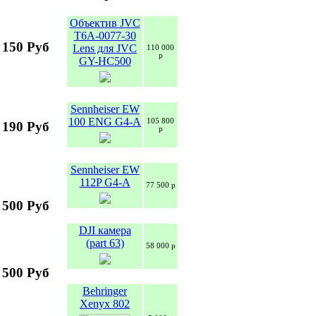
Объектив JVC
T6A-0077-30
 150 Руб
Lens для JVC
110 000
р
GY-HC500
Sennheiser EW
100 ENG G4-A
105 800
 190 Руб
р
Sennheiser EW
112P G4-A
77 500 р
 500 Руб
DJI камера
(part 63)
58 000 р
 500 Руб
Behringer
Xenyx 802