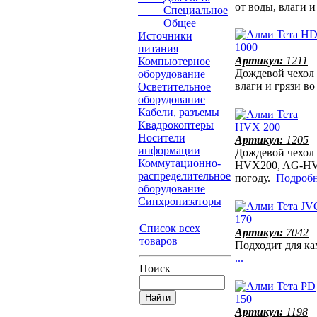
от воды, влаги 
Специальное
Общее
Источники
питания
Артикул:
1211
Компьютерное
Дождевой чехол
оборудование
влаги и грязи в
Осветительное
оборудование
Кабели, разъемы
Квадрокоптеры
Носители
Артикул:
1205
информации
Дождевой чехол
Коммутационно-
HVX200, AG-HVX2
распределительное
погоду.
Подробне
оборудование
Синхронизаторы
Список всех
Артикул:
7042
товаров
Подходит для к
...
Поиск
Артикул:
1198