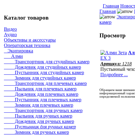
Главная
Новос
Главная
Экипиро
Каталог товаров
камер
Видео
Аудио
Просмотр
Объективы и аксессуары
Операторская техника
Экипировка
Ал
Алми
Транспортник для студийных камер
Артикул:
1218
Дождевик для студийных камер
Пустынный чехо
Пустынник для студийных камер
Подробнее ...
Зимник для студийных камер
Транспортник для плечевых камер
Пыльник для плечевых камер
Обращаем ваше внимание
информационный характе
Дождевик для плечевых камер
определяемой положения
Пустынник для плечевых камер
Зимник для плечевых камер
Транспортник для ручных камер
Пыльник для ручных камер
Дождевик для ручных камер
Пустынник для ручных камер
Зимник для ручных камер