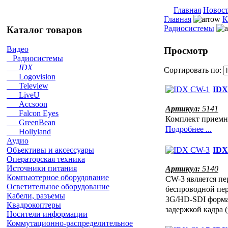
Главная
Новос
Главная
К
Радиосистемы
Каталог товаров
Видео
Просмотр
Радиосистемы
IDX
Сортировать по:
Logovision
Teleview
IDX
LiveU
Accsoon
Артикул:
5141
Falcon Eyes
Комплект приемн
GreenBean
Подробнее ...
Hollyland
Аудио
IDX
Объективы и аксессуары
Операторская техника
Артикул:
5140
Источники питания
Компьютерное оборудование
CW-3 является пе
Осветительное оборудование
беспроводной пер
Кабели, разъемы
3G/HD-SDI формат
Квадрокоптеры
задержкой кадра 
Носители информации
Коммутационно-распределительное