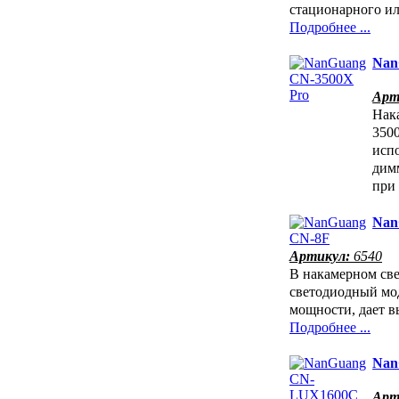
стационарного и
Подробнее ...
Nan
Арт
Нак
350
исп
димм
при
Nan
Артикул:
6540
В накамерном св
светодиодный мо
мощности, дает 
Подробнее ...
Nan
Арт