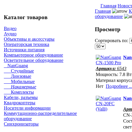
Главная
Новос
Главная
К
оборудование
Каталог товаров
Видео
Просмотр
Аудио
Объективы и аксессуары
Сортировать по:
Операторская техника
Источники питания
Компьютерное оборудование
Nan
Осветительное оборудование
NanGuang
Артикул:
6543
Студийные
Мощность: 7.8 Вт
Линзовые
Материал корпуса
Мобильные
Нет
Подробнее ..
Накамерные
Комплекты
Кабели, разъемы
Nan
Квадрокоптеры
Носители информации
Арт
Коммутационно-распределительное
CN-
оборудование
Сос
Синхронизаторы
све