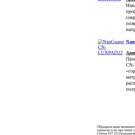
Нак
про
сов
позв
нап
Nan
Арт
Про
CN-
«го
мат
рас
пол
Обращаем ваше внимание 
характер и ни при каких
Статьи 437 (2) Гражданск