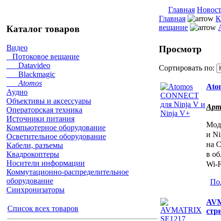
Главная
Новос
Главная
К
вещание
Каталог товаров
Видео
Просмотр
Потоковое вещание
Datavideo
Сортировать по:
Blackmagic
Atomos
Ato
Аудио
Объективы и аксессуары
Арт
Операторская техника
Источники питания
Мод
Компьютерное оборудование
и N
Осветительное оборудование
на 
Кабели, разъемы
в о
Квадрокоптеры
Носители информации
Wi-F
Коммутационно-распределительное
оборудование
Под
Синхронизаторы
AVM
Список всех товаров
стр