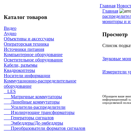
Главная
Новос
Главная
распределите
Каталог товаров
мониторы и и
Видео
Аудио
Просмотр
Объективы и аксессуары
Операторская техника
Список подка
Источники питания
Компьютерное оборудование
Звуковые мон
Осветительное оборудование
Кабели, разъемы
Квадрокоптеры
Измерители у
Носители информации
Коммутационно-распределительное
оборудование
LES
Матричные коммутаторы
Обращаем ваше вним
информационный хар
Линейные коммутаторы
определяемой полож
Усилители-распределители
Изолирующие трансформаторы
Генераторы сигналов
Эмбеддеры/Де-эмбеддеры
Преобразователи форматов сигналов