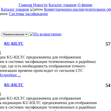
Главная
Новости
Каталог товаров
О фирме
Каталог товаров
Коммутационно-распределительное об
Системы часофикации
:
KU-82LTC
57
5
ции KU-82LTC предназначена для отображения
ени в системах часофикации телевизионных и радийных
езде, где есть необходимость отображения точного
ронизации времени происходит от сигналов LTC
одробнее ...
KU-83LTC
54
6
ции KU-82LTC предназначена для отображения
ь индикации KU-83LTC предназначена для отображения
ени в системах часофикации телевизионных и радийных