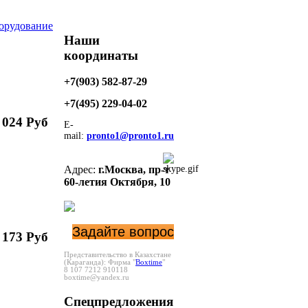
орудование
Наши
координаты
+7(903) 582-87-29
+7(495)
229-04-02
 024 Руб
E-
mail:
pronto1@pronto1.ru
Адрес:
г.Москва,
пр-т
60-летия Октября, 10
Задайте вопрос
 173 Руб
Представительство в Казахстане
(Караганда):
Фирма "
Boxtime
"
8 107 7212 910118
boxtime@yandex.ru
Спецпредложения