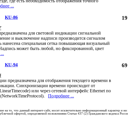
езде, где есть необходимость отображения точного
нее ...
KU-86
19
7
редназначена для световой индикации сигнальной
чение и выключение надписи производится сигналом
ь нанесена специальная сетка повышающая визуальный
 Надпись может быть любой, но фиксированной, цвет
..
KU-94
69
4
ии предназначена для отображения текущего времени в
фикации. Синхронизации времени происходит от
inearTimecode) или через сетевой интерфейс Ethernet по
(NetworkTimeProtocol).
Подробнее ...
ие на то, что данный интернет-сайт, носит исключительно информационный характер и ни 
 публичной офертой, определяемой положениями Статьи 437 (2) Гражданского кодекса Росс