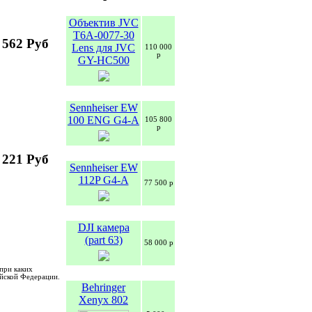
Объектив JVC
T6A-0077-30
 562 Руб
Lens для JVC
110 000
р
GY-HC500
Sennheiser EW
100 ENG G4-A
105 800
р
 221 Руб
Sennheiser EW
112P G4-A
77 500 р
DJI камера
(part 63)
58 000 р
при каких
ийской Федерации.
Behringer
Xenyx 802