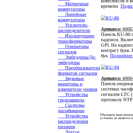
комплексов и в
Матричные
времени
Подроб
коммутаторы
Линейные
коммутаторы
Усилители-
Артикул:
4006
распределители
Панель KU-86 п
Изолирующие
надписи. Вклю
трансформаторы
GPI. На надпис
Генераторы
контраст букв.
сигналов
бук
Подробнее .
Эмбеддеры/Де-
эмбеддеры
Преобразователи
форматов сигналов
Артикул:
4006
Звуковые
Панель индикац
мониторы и
системах часо
измерители уровня
сигналов LTC (L
Устройства
протоколу NTP 
грозозащиты
Системы
часофикации
Обращаем ваше вниман
Устройства
условиях не является
распределения
питания
Другое