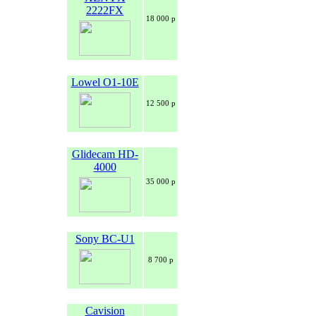
2222FX
18 000 р
Lowel O1-10E
12 500 р
Glidecam HD-
4000
35 000 р
Sony BC-U1
8 700 р
Cavision