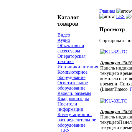
Главная
LES
Каталог
товаров
Просмотр
Видео
Аудио
Сортировать по
Объективы и
аксессуары
Операторская
техника
Артикул:
4006
Источники питания
Панель индика
Компьютерное
текущего врем
оборудование
комплексов и в
Осветительное
времени. Синх
оборудование
(LinearTimeco
П
Кабели, разъемы
Квадрокоптеры
Носители
информации
Артикул:
4006
Коммутационно-
Панель индика
распределительное
текущегоПанел
оборудование
текущего врем
LES