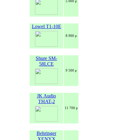
5 000 р
Lowel T1-10E
8 900 р
Shure SM-
58LCE
9 500 р
JK Audio
THAT-2
11 700 р
Behringer
XENYX