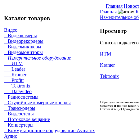
Главная
Новос
Главная
К
Измерительное об
Каталог товаров
Видео
Просмотр
Видеокамеры
Видеорекордеры
Список подкатег
Видеомикшеры
Видеомониторы
ИТМ
Измерительное оборудование
ИТМ
Kramer
Leader
Kramer
Tektronix
Profitt
Tektronix
Datavideo
Радиосистемы
Студийные камерные каналы
Обращаем ваше внимание 
характер и ни при каких
Транскодеры
Статьи 437 (2) Гражданск
Видеостены
Потоковое вещание
Конвертеры
Коммутационное оборудование Avmatrix
Аудио