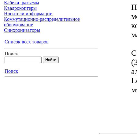
Кабели, разъемы
П
Квадрокоптеры
Носители информации
м
Коммутационно-распределительное
к
оборудование
Синхронизаторы
м
Список всех товаров
С
Поиск
(
а
Поиск
L
м