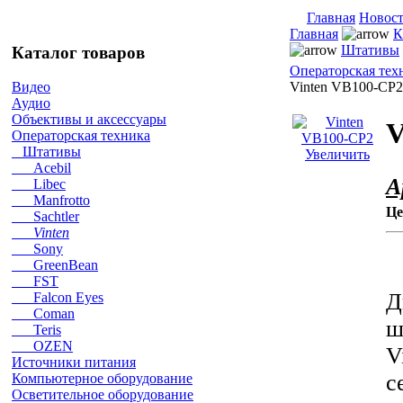
Главная
Новос
Главная
К
Штативы
Каталог товаров
Операторская тех
Vinten VB100-CP2
Видео
Аудио
Объективы и аксессуары
V
Операторская техника
Штативы
Увеличить
Acebil
А
Libec
Manfrotto
Це
Sachtler
Vinten
Sony
GreenBean
FST
Д
Falcon Eyes
Coman
ш
Teris
OZEN
V
Источники питания
с
Компьютерное оборудование
Осветительное оборудование