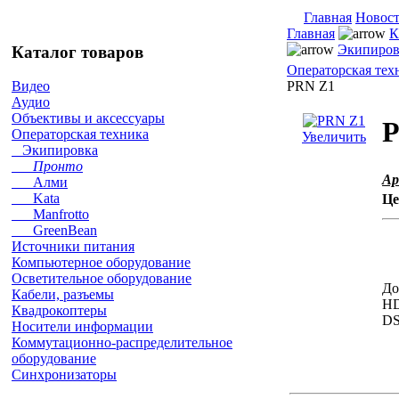
Главная
Новос
Главная
К
Экипиров
Каталог товаров
Операторская тех
PRN Z1
Видео
Аудио
Объективы и аксессуары
P
Операторская техника
Увеличить
Экипировка
Пронто
Ар
Алми
Kata
Це
Manfrotto
GreenBean
Источники питания
Компьютерное оборудование
Осветительное оборудование
До
Кабели, разъемы
HD
Квадрокоптеры
DS
Носители информации
Коммутационно-распределительное
оборудование
Синхронизаторы