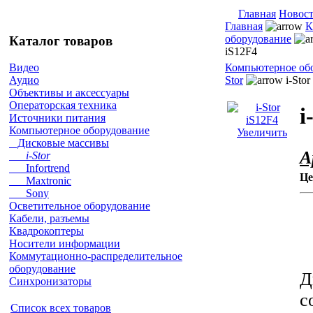
Главная
Новос
Главная
К
оборудование
Каталог товаров
iS12F4
Компьютерное об
Видео
Stor
i-Stor
Аудио
Объективы и аксессуары
Операторская техника
i
Источники питания
Компьютерное оборудование
Увеличить
Дисковые массивы
А
i-Stor
Infortrend
Це
Maxtronic
Sony
Осветительное оборудование
Кабели, разъемы
Квадрокоптеры
Носители информации
Коммутационно-распределительное
оборудование
Д
Синхронизаторы
с
Список всех товаров