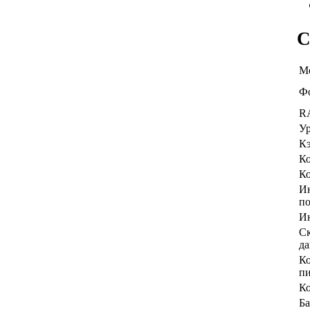
С
М
Ф
R
У
К
Ко
Ко
И
п
Ин
Ск
д
Ко
п
Ко
Ба