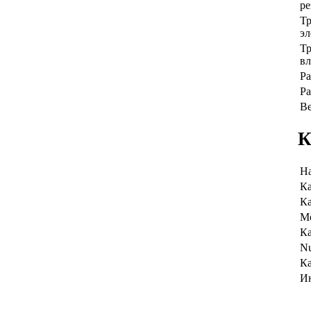
ре
Тр
э
Тр
в
Ра
Р
Ве
К
Н
Ка
Ка
Mo
Ка
Nu
Ка
И