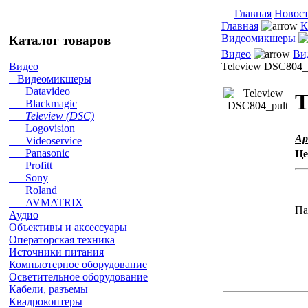
Главная
Новос
Главная
К
Видеомикшеры
Каталог товаров
Видео
Ви
Teleview DSС804_
Видео
Видеомикшеры
Datavideo
T
Blackmagic
Teleview (DSC)
Logovision
Ар
Videoservice
Panasonic
Це
Profitt
Sony
Roland
AVMATRIX
Па
Аудио
Объективы и аксессуары
Операторская техника
Источники питания
Компьютерное оборудование
Осветительное оборудование
Кабели, разъемы
Квадрокоптеры