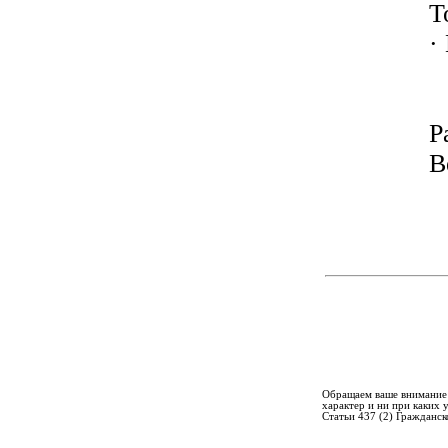
T
·
Р
В
Обращаем ваше внимание 
характер и ни при каких
Статьи 437 (2) Гражданск