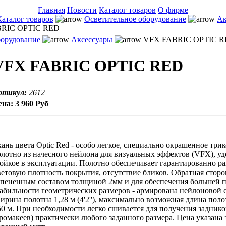
Главная
Новости
Каталог товаров
О фирме
Каталог товаров
Осветительное оборудование
Ак
RIC OPTIC RED
борудование
Аксессуары
VFX FABRIC OPTIC 
VFX FABRIC OPTIC RED
ртикул:
2612
ена:
3 960 Руб
ань цвета Optic Red - особо легкое, специально окрашенное три
лотно из начесного нейлона для визуальных эффектов (VFX), уд
тойкое в эксплуатации. Полотно обеспечивает гарантированно 
етовую плотность покрытия, отсутствие бликов. Обратная стор
спененным составом толщиной 2мм и для обеспечения большей 
абильности геометрических размеров - армирована нейлоновой с
рина полотна 1,28 м (4'2''), максимально возможная длина поло
50 м. При необходимости легко сшивается для получения заднико
ромакеев) практически любого заданного размера. Цена указана 