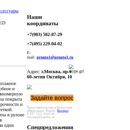
сессуары
Наши
координаты
RED
+7(903) 582-87-29
+7(495)
229-04-02
E-
mail:
pronto1@pronto1.ru
Адрес:
г.Москва,
пр-т
60-летия Октября, 10
котажное
обное и
равномерную
Задайте вопрос
она покрыта
прочности и
Представительство в Казахстане
еткой.
(Караганда):
Фирма "
Boxtime
"
тна в рулоне
8 107 7212 910118
boxtime@yandex.ru
в
за один
Спецпредложения