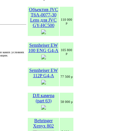
Объектив JVC
T6A-0077-30
Lens для JVC
110 000
р
GY-HC500
Sennheiser EW
100 ENG G4-A
105 800
и каких условиях
р
рации.
Sennheiser EW
112P G4-A
77 500 р
DJI камера
(part 63)
58 000 р
Behringer
Xenyx 802