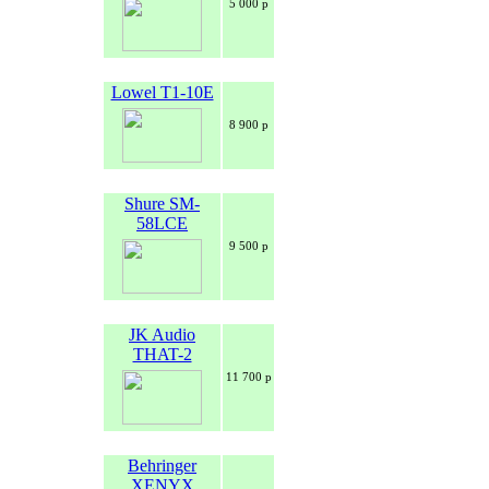
5 000 р
Lowel T1-10E
8 900 р
Shure SM-
58LCE
9 500 р
JK Audio
THAT-2
11 700 р
Behringer
XENYX