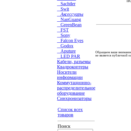
п
Sachtler
Swit
Аксессуары
NanGuang
GreenBean
FST
Sony
Falcon Eyes
Godox
Aputure
Обращаем ваше внимание
не является публичной о
LED PAR
Кабели, разъемы
Квадрокоптеры
Носители
информации
Коммутационно-
распределительное
оборудование
Синхронизаторы
Список всех
товаров
Поиск