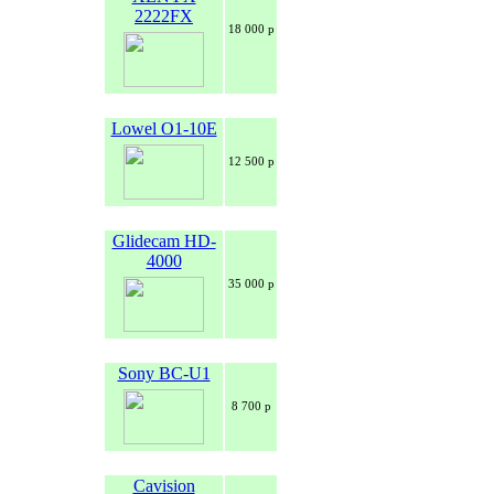
2222FX
18 000 р
Lowel O1-10E
12 500 р
Glidecam HD-
4000
35 000 р
Sony BC-U1
8 700 р
Cavision