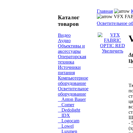
Главная
VFX FAB
Каталог
товаров
Осветительное о
Видео
Аудио
Объективы и
Увеличить
аксессуары
А
Операторская
Ц
техника
Источники
питания
Компьютерное
оборудование
Тк
Осветительное
по
оборудование
с
Anton Bauer
цв
Comer
в
Dedolight
ст
IDX
Ши
Logocam
- 
Lowel
(х
Luxmen