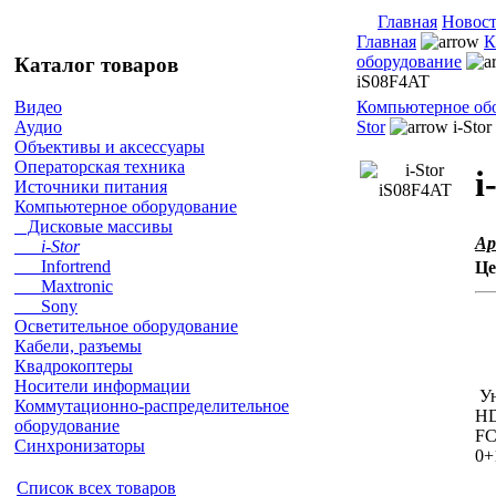
Главная
Новос
Главная
К
оборудование
Каталог товаров
iS08F4AT
Компьютерное об
Видео
Stor
i-Sto
Аудио
Объективы и аксессуары
Операторская техника
i
Источники питания
Компьютерное оборудование
Дисковые массивы
Ар
i-Stor
Infortrend
Це
Maxtronic
Sony
Осветительное оборудование
Кабели, разъемы
Квадрокоптеры
Носители информации
Ун
Коммутационно-распределительное
HD
оборудование
FC
Синхронизаторы
0+
Список всех товаров