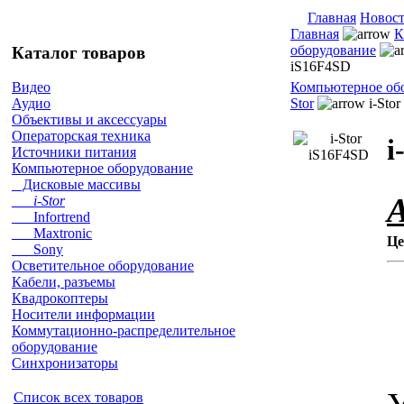
Главная
Новос
Главная
К
оборудование
Каталог товаров
iS16F4SD
Компьютерное об
Видео
Stor
i-Sto
Аудио
Объективы и аксессуары
Операторская техника
i
Источники питания
Компьютерное оборудование
Дисковые массивы
i-Stor
Infortrend
Maxtronic
Це
Sony
Осветительное оборудование
Кабели, разъемы
Квадрокоптеры
Носители информации
Коммутационно-распределительное
оборудование
Синхронизаторы
Список всех товаров