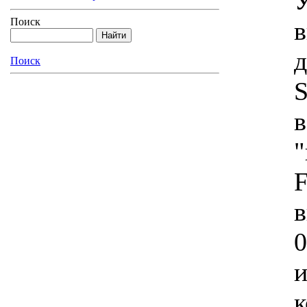
Поиск
в
д
Поиск
S
"
F
0
и
к