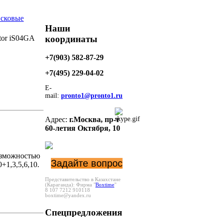
сковые
Наши
координаты
tor iS04GA
+7(903) 582-87-29
+7(495)
229-04-02
E-
mail:
pronto1@pronto1.ru
Адрес:
г.Москва,
пр-т
60-летия Октября, 10
озможностью
Задайте вопрос
+1,3,5,6,10.
Представительство в Казахстане
(Караганда):
Фирма "
Boxtime
"
8 107 7212 910118
boxtime@yandex.ru
Спецпредложения