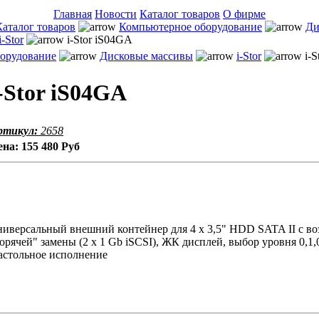
Главная
Новости
Каталог товаров
О фирме
Каталог товаров
Компьютерное оборудование
Ди
i-Stor
i-Stor iS04GA
орудование
Дисковые массивы
i-Stor
i-S
-Stor iS04GA
ртикул:
2658
ена:
155 480 Руб
ниверсальный внешний контейнер для 4 x 3,5" HDD SATA II с в
орячей" замены (2 x 1 Gb iSCSI), ЖК дисплей, выбор уровня 0,1,0
астольное исполнение