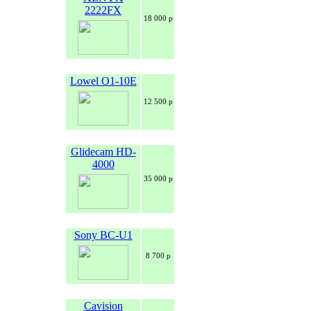
2222FX
18 000 р
Lowel O1-10E
12 500 р
Glidecam HD-
4000
35 000 р
Sony BC-U1
8 700 р
Cavision