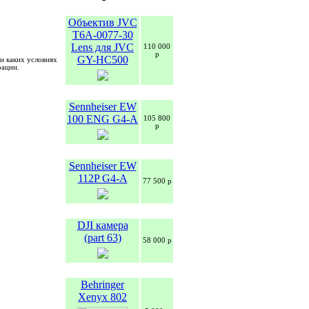
Объектив JVC
T6A-0077-30
Lens для JVC
110 000
р
GY-HC500
и каких условиях
рации.
Sennheiser EW
100 ENG G4-A
105 800
р
Sennheiser EW
112P G4-A
77 500 р
DJI камера
(part 63)
58 000 р
Behringer
Xenyx 802