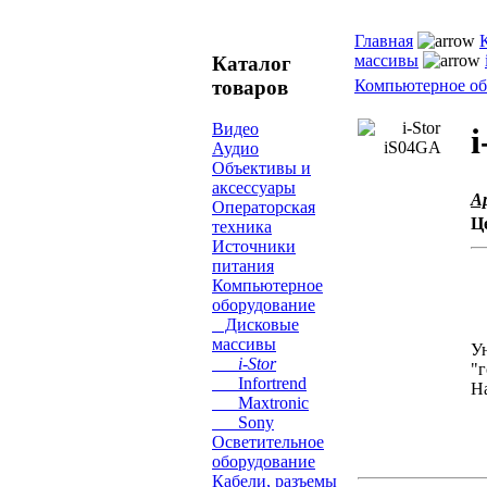
Главная
массивы
Каталог
товаров
Компьютерное об
Видео
i
Аудио
Объективы и
аксессуары
А
Операторская
Ц
техника
Источники
питания
Компьютерное
оборудование
Дисковые
массивы
У
i-Stor
"г
Infortrend
Н
Maxtronic
Sony
Осветительное
оборудование
Кабели, разъемы