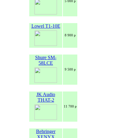
5 000 р
Lowel T1-10E
8 900 р
Shure SM-
58LCE
9 500 р
JK Audio
THAT-2
11 700 р
Behringer
XENYX