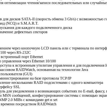
ля оптимизации чтения/записи последовательных или случайны
в для дисков SATA-II (скорость обмена 3 Gb/s) с возможностью 
нд (NCQ) и S.M.A.R.T.
пускания для каждого подключенного диска
начение дефектных секторов
лением через кнопочную LCD панель или с терминала по интер
100 через RS-232C
 встроенный порт Ethernet
управления через Ethernet 10/100
доступа к встроенным утилитам управления и для подключения
ассивом RAIDWatch, основанная на технологии Java
пользователя (GUI)
министрирование на базе протокола TCP/IP
вление несколькими RAID подсистемами с одного компьютера
терфейсу SSL
ль для уведомления о возникающих событиях по E-mail, факсу, п
 MSN сообщений, конфигурирование системы с помощью экран
MP 2.0 MIBs с командами get и set
 времени посредством RAIDWatch