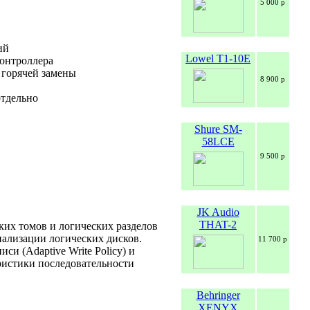
5 000 р
ий
Lowel T1-10E
онтроллера
 горячей замены
8 900 р
отдельно
Shure SM-
58LCE
9 500 р
JK Audio
THAT-2
ких томов и логических разделов
ализации логических дисков.
11 700 р
и (Adaptive Write Policy) и
еристики последовательности
Behringer
XENYX