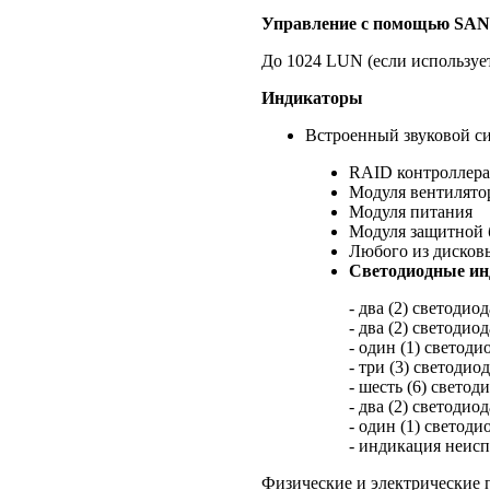
Управление с помощью SAN
До 1024 LUN (если используе
Индикаторы
Встроенный звуковой си
RAID контроллера
Модуля вентилято
Модуля питания
Модуля защитной б
Любого из дисков
Светодиодные ин
- два (2) светодио
- два (2) светоди
- один (1) светод
- три (3) светоди
- шесть (6) свето
- два (2) светодиод
- один (1) светод
- индикация неисп
Физические и электрические 