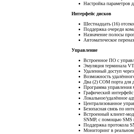
Настройка параметров д
Интерфейс дисков
Шестнадцать (16) отсеко
Поддержка очереди кома
Назначение полосы про
Автоматическое переназ
Управление
Встроенное ПО с управ
Эмуляция терминала VT
Удаленный доступ через
Возможность удалённого 
Два (2) COM порта для 
Программа управления м
Графический интерфейс 
Локальное/удалённое ад
Централизованное упра
Безопасная связь по ин
Встроенный клиент-моду
SNMP, с помощью SMS и
Поддержка протокола SN
Мониторинг в реальном