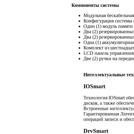
Компоненты системы
Модульная бескабельная
Конфигурация системы 
Один (1) модуль памят
Два (2) резервированн
Два (2) резервированны
Одна (1) аккумуляторна
Комплект из шестнадцат
LCD панель управления
Две (2) ручки на передн
Интеллектуальные техн
IOSmart
Технология IOSmart обе
дисков, а также обеспе
Встроенные интеллектуа
Гарантированная Латент
операций записи и обе
DrvSmart