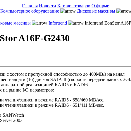
Главная
Новости
Каталог товаров
О фирме
Компьютерное оборудование
Дисковые массивы
ковые массивы
Infortrend
Infortrend EonStor A16
nStor A16F-G2430
язи с хостом с пропускной способностью до 400MB/s на канал
естнадцати (16) дисков SATA-II (скорость передачи данных 3Gb/
с аппаратной реализациией RAID5 и RADI6
 на рынке I/O параметров:
и чтения/записи в режиме RAID5 - 658/460 MB/sec.
и чтения/записи в режиме RAID6 - 651/411 MB/sec.
и SANWatch
erver 2003