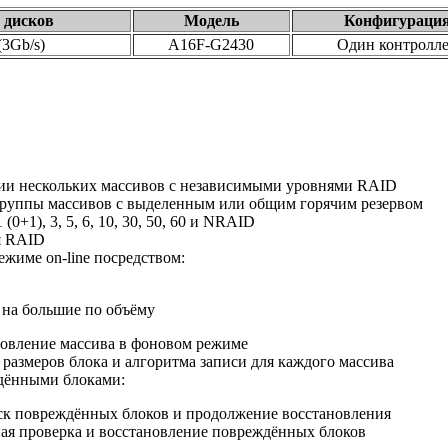
- дисков
Модель
Конфигураци
(3Gb/s)
A16F-G2430
Один контролл
ии нескольких массивов с независимыми уровнями RAID
группы массивов с выделенным или общим горячим резервом
0+1), 3, 5, 6, 10, 30, 50, 60 и NRAID
я RAID
ежиме on-line посредством:
 на большие по объёму
новление массива в фоновом режиме
размеров блока и алгоритма записи для каждого массива
дёнными блоками:
пуск повреждённых блоков и продолжение восстановления
ая проверка и восстановление повреждённых блоков