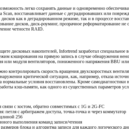
возможность легко сохранять данные и одновременно обеспечива
a Scan, восстанавливает данные с деградировавших или повреж
дисков как в деградированном режиме, так и в процессе восста
ование дисков, диск-роуминг, прозрачное реформатирование не 
ление четности RAID.
щите дисковых накопителей, Infortrend зазработал специальное 
ежим кэширования на прямую запись в случае обнаружения нено
ия или модуля вентиляторов, пониженного напряжения BBU или з
но контролировать скорость вращения двухскоростных вентилято
бнаружении критической ситуации, как, например, отказа источн
да нормальные условия восстановлены. Кроме самодиагностики н
работы кэш-памяти, как одного из существенных параметров ус
я связи с хостом, обратно совместимых с 1G и 2G-FC
: петля с арбитражем доступа, точка-точка и через коммутатор
 длиной 256
нного выполнения команд записи/чтения
размеров блока и алгоритма записи для каждого логического ди