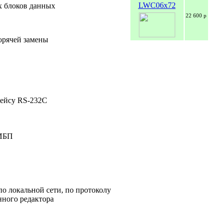
LWC06x72
х блоков данных
22 600 р
горячей замены
фейсу RS-232C
 ИБП
о локальной сети, по протоколу
ного редактора