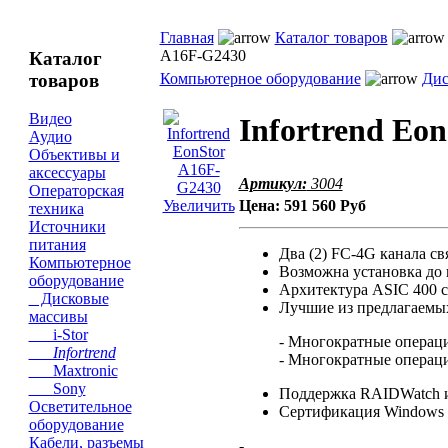
Главная
Каталог товаров
A16F-G2430
Каталог
товаров
Компьютерное оборудование
Дис
Видео
Infortrend Eo
Аудио
Объективы и
аксессуары
Артикул:
3004
Операторская
Увеличить
Цена:
591 560 Руб
техника
Источники
питания
Два (2) FC-4G канала св
Компьютерное
Возможна установка до ш
оборудование
Архитектура ASIC 400 
Дисковые
Лучшие из предлагаемых
массивы
i-Stor
- Многократные операци
Infortrend
- Многократные операци
Maxtronic
Sony
Поддержка RAIDWatch 
Осветительное
Сертификация Windows S
оборудование
Кабели, разъемы
-