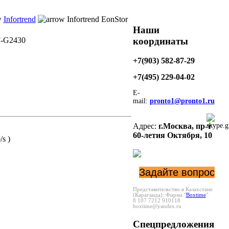
Infortrend
Infortrend EonStor
Наши
координаты
F-G2430
+7(903) 582-87-29
+7(495)
229-04-02
E-
mail:
pronto1@pronto1.ru
Адрес:
г.Москва,
пр-т
60-летия Октября, 10
s )
Задайте вопрос
Представительство в Казахстане
(Караганда):
Фирма "
Boxtime
"
8 107 7212 910118
boxtime@yandex.ru
Спецпредложения