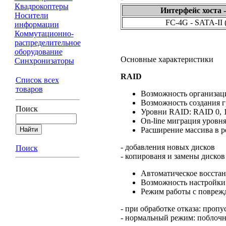
Квадрокоптеры
Интерфейс хоста 
Носители
FC-4G - SATA-II 
информации
Коммутационно-
распределительное
оборудование
Основные характеристики
Синхронизаторы
RAID
Список всех
товаров
Возможность организац
Возможность создания 
Поиск
Уровни RAID: RAID 0, 1 (
On-line миграция уровн
Расширение массива в р
- добавления новых дисков
Поиск
- копированя и замены дисков
Автоматическое восста
Возможность настройки 
Режим работы с повреж
- при обработке отказа: про
- нормальный режим: поблочн