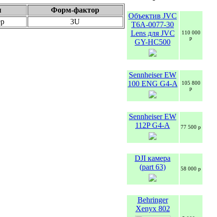
я
Форм-фактор
Объектив JVC
ер
3U
T6A-0077-30
Lens для JVC
110 000
р
GY-HC500
Sennheiser EW
100 ENG G4-A
105 800
р
Sennheiser EW
112P G4-A
77 500 р
DJI камера
(part 63)
58 000 р
Behringer
Xenyx 802