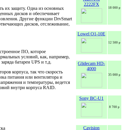
2222FX
ть их защиту. Одна из основных
18 000 р
денных дисков и обеспечивает
новления. Другие функции DrvSmart
отвечающих дисков, отслеживание,
Lowel O1-10E
12 500 р
встроенное ПО, которое
рмальных условий, как, например,
аряда батареи UPS и т.д.
Glidecam HD-
4000
ров корпуса, так что скорость
35 000 р
ика питания или вентилятора и
апряжения и температуры, ведется
ловий внутри корпуса RAID.
Sony BC-U1
8 700 р
Cavision
ска