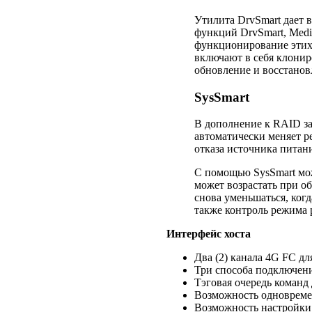
Утилита DrvSmart дает 
функций DrvSmart, Medi
функционирование этих 
включают в себя клонир
обновление и восстанов
SysSmart
В дополнение к RAID за
автоматически меняет р
отказа источника питан
С помощью SysSmart мож
может возрастать при о
снова уменьшаться, ког
также контроль режима 
Интерфейс хоста
Два (2) канала 4G FC дл
Три способа подключения
Тэговая очередь команд
Возможность одновреме
Возможность настройки 