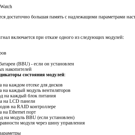
Watch
тся достаточно большая память с надлежащими параметрами нас
гнал включается при отказе одного из следующих модулей:
ров
атареи (BBU) - если он установлен
ых накопителей
дикаторы состояния модулей
:
да на каждом отсеке для дисков
ода на каждый модуль вентиляторов
иод на каждый блок питания
ода на LCD панели
диодов на RAID контроллере
а на Ethernet порт
иод на модуль BBU (если установлен)
равности модуля через шину управления
параметры