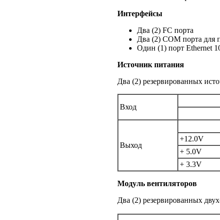
Интерфейсы
Два (2) FC порта
Два (2) COM порта для
Один (1) порт Ethernet 1
Источник питания
Два (2) резервированных ист
Вход
+12.0V
Выход
+ 5.0V
+ 3.3V
Модуль вентиляторов
Два (2) резервированных двух