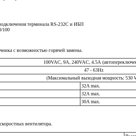
 подключения терминала RS-232C и ИБП
0/100
очника с возможностью горячей замены.
100VAC, 9А, 240VAC, 4.5А (автопереключе
47 - 63Hz
(Максимальный выходная мощность: 530 
32A max.
32A max.
30A max.
скоростных вентилятора.