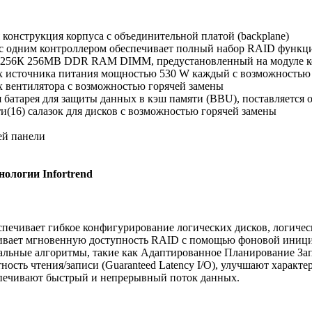
 конструкция корпуса с объединительной платой (backplane)
с одним контроллером обеспечивает полный набор RAID функц
и 256К 256MB DDR RAM DIMM, предустановленный на модуле к
ых источника питания мощностью 530 W каждый с возможностью
х вентилятора с возможностью горячей замены
я батарея для защиты данных в кэш памяти (BBU), поставляется 
и(16) салазок для дисков с возможностью горячей замены
ей панели
ологии Infortrend
спечивает гибкое конфигурирование логических дисков, логичес
чивает мгновенную доступность RAID с помощью фоновой иници
льные алгоритмы, такие как Адаптированное Планирование Запис
ность чтения/записи (Guaranteed Latency I/O), улучшают характ
спечивают быстрый и непрерывный поток данных.