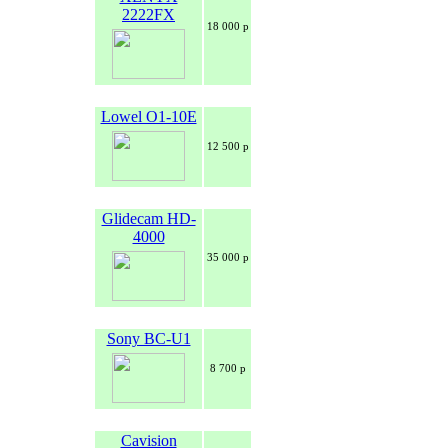
2222FX
18 000 р
Lowel O1-10E
12 500 р
Glidecam HD-
4000
35 000 р
Sony BC-U1
8 700 р
Cavision