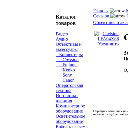
Главная
Cavision
C
Каталог
товаров
Объективы и акс
Видео
Аудио
Увеличить
Объективы и
аксессуары
А
Конвертеры
Ц
Cavision
Fujinon
Kenko
Од
Sony
Canon
Операторская
техника
Источники
питания
Компьютерное
оборудование
Обращаем ваше внимание
не является публичной о
Осветительное
оборудование
Кабели, разъемы