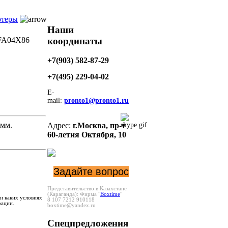
ртеры
Наши
координаты
LFA04Х86
+7(903) 582-87-29
+7(495)
229-04-02
E-
mail:
pronto1@pronto1.ru
6мм.
Адрес:
г.Москва,
пр-т
60-летия Октября, 10
Задайте вопрос
Представительство в Казахстане
(Караганда):
Фирма "
Boxtime
"
и каких условиях
8 107 7212 910118
рации.
boxtime@yandex.ru
Спецпредложения