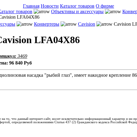
Главная
Новости
Каталог товаров
О фирме
Каталог товаров
Объективы и аксессуары
Конве
avision LFA04Х86
ессуары
Конвертеры
Cavision
Cavision 
Cavision LFA04Х86
ртикул:
3469
ена:
96 840 Руб
нолинзовая насадка "рыбий глаз", имеет накидное крепление 8
 на то, что данный интернет-сайт, носит исключительно информационный характер и ни пр
фертой, определяемой положениями Статьи 437 (2) Гражданского кодекса Российской Феде