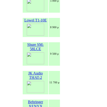
5 000 р
Lowel T1-10E
8 900 р
Shure SM-
58LCE
9 500 р
JK Audio
THAT-2
11 700 р
Behringer
XENYX