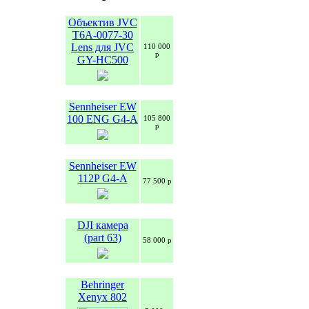
Объектив JVC
T6A-0077-30
Lens для JVC
110 000
р
GY-HC500
Sennheiser EW
100 ENG G4-A
105 800
р
Sennheiser EW
112P G4-A
77 500 р
DJI камера
(part 63)
58 000 р
Behringer
Xenyx 802