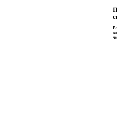
П
с
Во
во
че