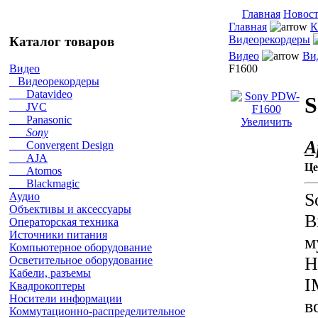
Главная
Новос
Главная
К
Видеорекордеры
Каталог товаров
Видео
Ви
F1600
Видео
Видеорекордеры
Datavideo
S
JVC
Panasonic
Увеличить
Sony
А
Convergent Design
AJA
Це
Atomos
Blackmagic
S
Аудио
Объективы и аксессуары
В
Операторская техника
Источники питания
м
Компьютерное оборудование
H
Осветительное оборудование
Кабели, разъемы
I
Квадрокоптеры
Носители информации
в
Коммутационно-распределительное