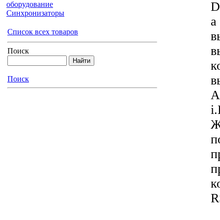
D
оборудование
Синхронизаторы
а
Список всех товаров
в
в
Поиск
к
в
Поиск
A
i
Ж
п
п
п
к
R