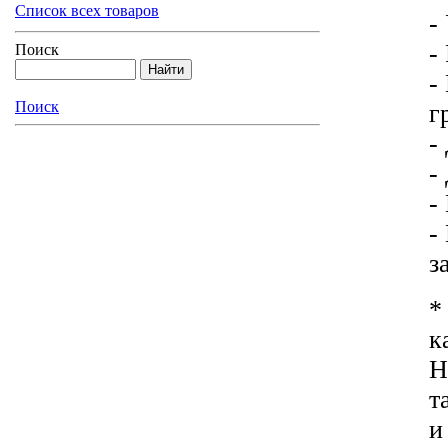
Список всех товаров
-
-
Поиск
-
Поиск
г
-
-
-
-
з
*
к
H
т
и