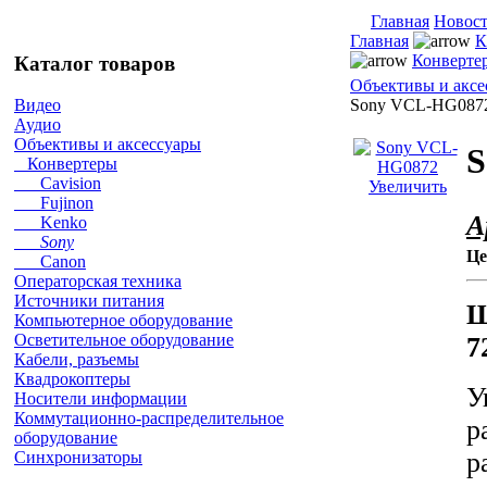
Главная
Новос
Главная
К
Конверте
Каталог товаров
Объективы и аксе
Sony VCL-HG087
Видео
Аудио
Объективы и аксессуары
S
Конвертеры
Cavision
Увеличить
Fujinon
А
Kenko
Sony
Це
Canon
Операторская техника
Источники питания
Ш
Компьютерное оборудование
Осветительное оборудование
7
Кабели, разъемы
Квадрокоптеры
У
Носители информации
Коммутационно-распределительное
р
оборудование
р
Синхронизаторы