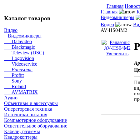
Главная
Новос
Главная
К
Видеомикшеры
Каталог товаров
Видео
Ви
AV-HS04M2
Видео
Видеомикшеры
Datavideo
P
Blackmagic
Teleview (DSC)
Увеличить
Logovision
Ар
Videoservice
Panasonic
Це
Profitt
Sony
Пл
Roland
ви
AVMATRIX
вх
Аудио
пр
Объективы и аксессуары
Операторская техника
Источники питания
Компьютерное оборудование
Осветительное оборудование
Кабели, разъемы
Квадрокоптеры