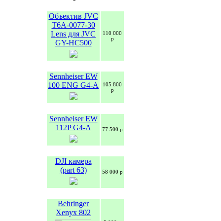
Объектив JVC
T6A-0077-30
Lens для JVC
110 000
р
GY-HC500
Sennheiser EW
100 ENG G4-A
105 800
р
Sennheiser EW
112P G4-A
77 500 р
DJI камера
(part 63)
58 000 р
Behringer
Xenyx 802