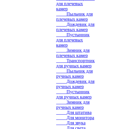
для плечевых
камер
Пыльник для
плечевых камер
Дождевик для
плечевых камер
Пустынник
для плечевых
камер
Зимник для
плечевых камер
Транспортник
для ручных камер
Пыльник для
ручных камер
Дождевик для
ручных камер
Пустынник
для ручных камер
Зимник для
ручных камер
Для штатива
Для монитора
Для звука
Для света