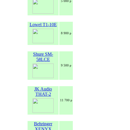
5 000 р
Lowel T1-10E
8 900 р
Shure SM-
58LCE
9 500 р
JK Audio
THAT-2
11 700 р
Behringer
XENYX