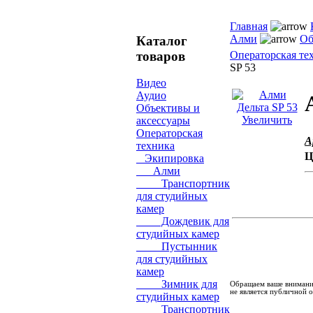
Главная
Алми
Об
Каталог
товаров
Операторская те
SP 53
Видео
Аудио
Объективы и
Увеличить
аксессуары
Операторская
А
техника
Ц
Экипировка
Алми
Транспортник
для студийных
камер
Дождевик для
студийных камер
Пустынник
для студийных
камер
Зимник для
Обращаем ваше внимание
не является публичной 
студийных камер
Транспортник