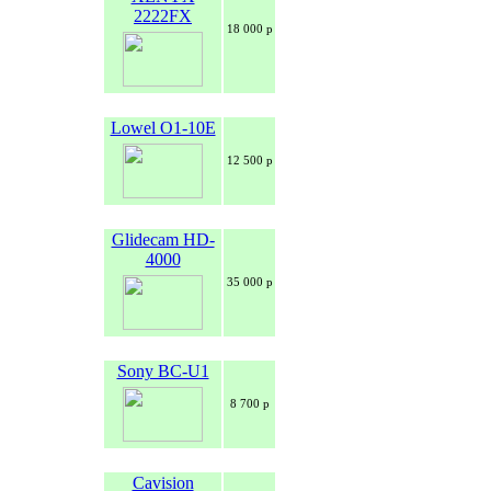
2222FX
18 000 р
Lowel O1-10E
12 500 р
Glidecam HD-
4000
35 000 р
Sony BC-U1
8 700 р
Cavision