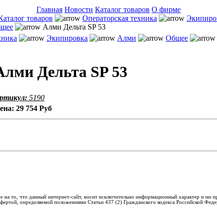
Главная
Новости
Каталог товаров
О фирме
Каталог товаров
Операторская техника
Экипиро
щее
Алми Дельта SP 53
хника
Экипировка
Алми
Общее
Алми Дельта SP 53
ртикул:
5190
ена:
29 754 Руб
 на то, что данный интернет-сайт, носит исключительно информационный характер и ни п
офертой, определяемой положениями Статьи 437 (2) Гражданского кодекса Российской Феде