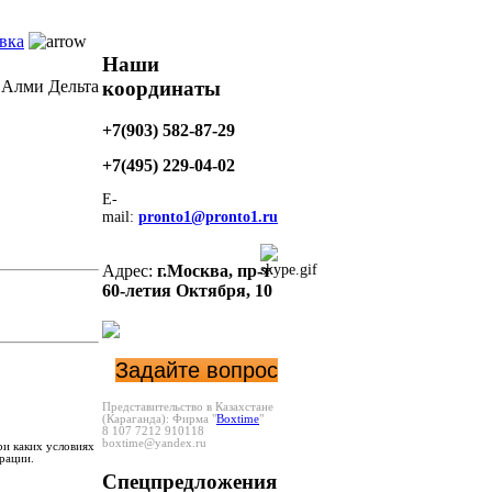
вка
Наши
координаты
Алми Дельта
+7(903) 582-87-29
+7(495)
229-04-02
E-
mail:
pronto1@pronto1.ru
Адрес:
г.Москва,
пр-т
60-летия Октября, 10
Задайте вопрос
Представительство в Казахстане
(Караганда):
Фирма "
Boxtime
"
8 107 7212 910118
boxtime@yandex.ru
ри каких условиях
рации.
Спецпредложения