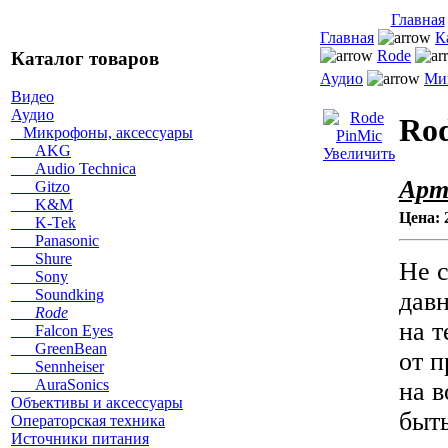
Главная
Главная
К
Rode
Каталог товаров
Аудио
Ми
Видео
Аудио
Rod
Микрофоны, аксессуары
AKG
Увеличить
Audio Technica
Арт
Gitzo
K&M
Цена:
K-Tek
Panasonic
Shure
Не 
Sony
Soundking
дав
Rode
на т
Falcon Eyes
GreenBean
от 
Sennheiser
AuraSonics
на 
Объективы и аксессуары
быт
Операторская техника
Источники питания