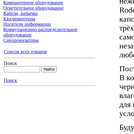
неж
Компьютерное оборудование
Осветительное оборудование
Rod
Кабели, разъемы
кап
Квадрокоптеры
Носители информации
трё
Коммутационно-распределительное
оборудование
само
Синхронизаторы
нез
Список всех товаров
люб
Поиск
Пост
В к
Поиск
черн
вла
для
усло
Буду