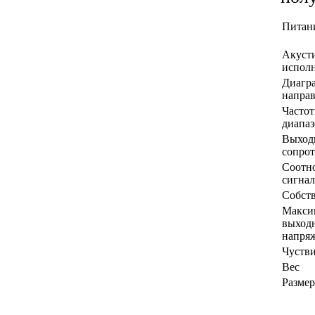
Питан
Акуст
испол
Диагр
напра
Часто
диапа
Выход
сопро
Соотн
сигна
Собст
Макси
выход
напря
Чустви
Вес
Размер