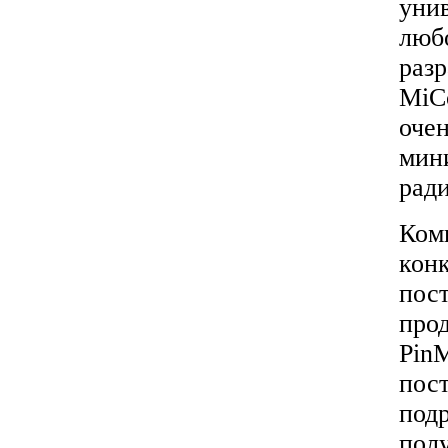
унив
люб
раз
MiCo
оче
мин
рад
Ком
кон
пос
про
Pin
пост
под
полу