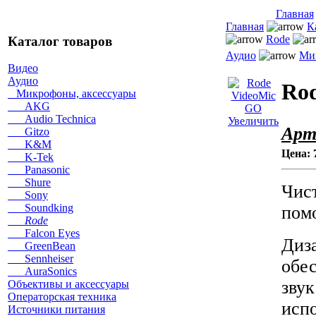
Главная
Главная
К
Rode
Каталог товаров
Аудио
Ми
Видео
Аудио
Ro
Микрофоны, аксессуары
AKG
Audio Technica
Увеличить
Арт
Gitzo
K&M
Цена:
K-Tek
Panasonic
Shure
Чист
Sony
Soundking
пом
Rode
Falcon Eyes
Диз
GreenBean
Sennheiser
обе
AuraSonics
зв
Объективы и аксессуары
Операторская техника
исп
Источники питания