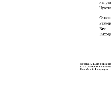
напра
Чувств
Отнош
Разме
Вес
Зыход
Обращаем ваше внимание 
каких условиях не являе
Российской Федерации.