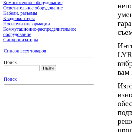
Компьютерное оборудование
неп
Осветительное оборудование
уме
Кабели, разъемы
Квадрокоптеры
гар
Носители информации
Коммутационно-распределительное
съе
оборудование
Синхронизаторы
Инт
Список всех товаров
LYR
виб
Поиск
вам 
Поиск
Изго
изн
обе
подв
реше
прог