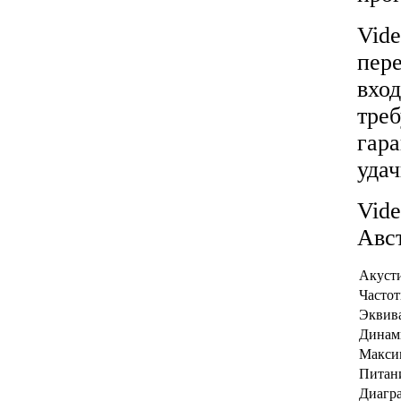
Vid
пере
вход
треб
гара
уда
Vide
Авс
Акуст
Часто
Эквив
Динам
Макси
Питан
Диагр