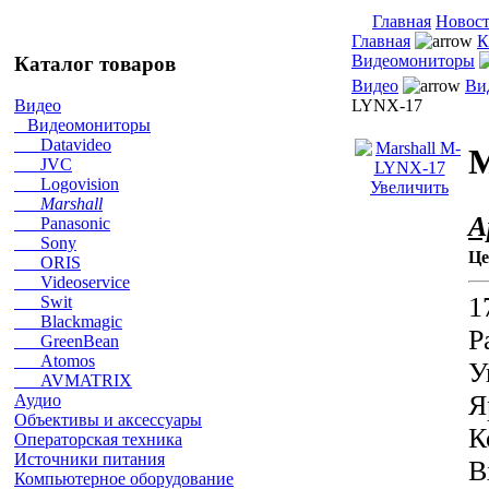
Главная
Новос
Главная
К
Видеомониторы
Каталог товаров
Видео
Ви
LYNX-17
Видео
Видеомониторы
Datavideo
M
JVC
Logovision
Увеличить
Marshall
А
Panasonic
Sony
Це
ORIS
Videoservice
1
Swit
Blackmagic
Р
GreenBean
Atomos
У
AVMATRIX
Я
Аудио
Объективы и аксессуары
К
Операторская техника
Источники питания
В
Компьютерное оборудование