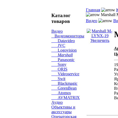
Главная
Marshall
Каталог
товаров
Видео
Ви
Видео
Видеомониторы
Увеличить
Datavideo
JVC
А
Logovision
Ц
Marshall
Panasonic
Sony
1
ORIS
Р
Videoservice
Уг
Swit
Яр
Blackmagic
Ко
GreenBean
Вх
Atomos
Ра
AVMATRIX
Ве
Аудио
Объективы и
аксессуары
Операторская