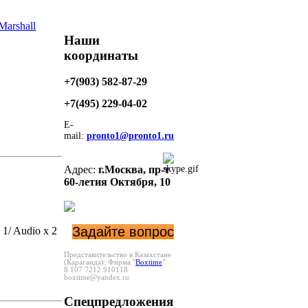
Marshall
Наши
координаты
+7(903) 582-87-29
+7(495)
229-04-02
E-
mail:
pronto1@pronto1.ru
Адрес:
г.Москва,
пр-т
60-летия Октября, 10
Задайте вопрос
 1/ Audio x 2
Представительство в Казахстане
(Караганда):
Фирма "
Boxtime
"
8 107 7212 910118
boxtime@yandex.ru
Спецпредложения