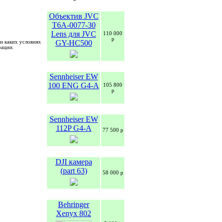
Объектив JVC
T6A-0077-30
Lens для JVC
110 000
р
GY-HC500
и каких условиях
рации.
Sennheiser EW
100 ENG G4-A
105 800
р
Sennheiser EW
112P G4-A
77 500 р
DJI камера
(part 63)
58 000 р
Behringer
Xenyx 802