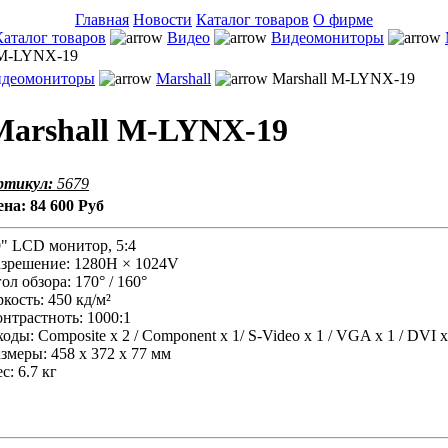
Главная
Новости
Каталог товаров
О фирме
Каталог товаров
Видео
Видеомониторы
 M-LYNX-19
деомониторы
Marshall
Marshall M-LYNX-19
Marshall M-LYNX-19
ртикул:
5679
ена:
84 600 Руб
9" LCD монитор, 5:4
азрешение: 1280H × 1024V
ол обзора: 170° / 160°
кость: 450 кд/м²
нтрастноть: 1000:1
оды: Composite x 2 / Component x 1/ S-Video x 1 / VGA x 1 / DVI x
змеры: 458 x 372 x 77 мм
с: 6.7 кг