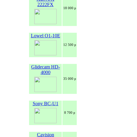
2222FX
18 000 р
Lowel O1-10E
12 500 р
Glidecam HD-
4000
35 000 р
Sony BC-U1
8 700 р
Cavision