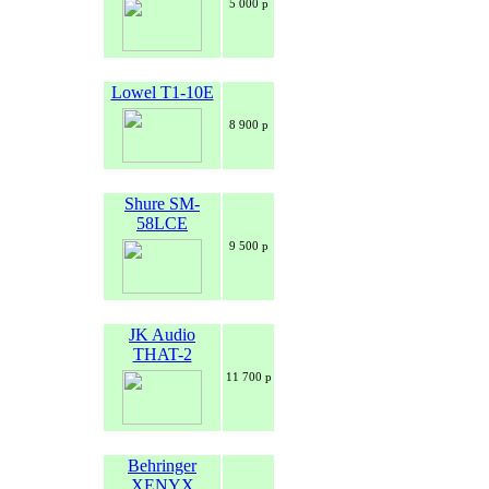
5 000 р
Lowel T1-10E
8 900 р
Shure SM-
58LCE
9 500 р
JK Audio
THAT-2
11 700 р
Behringer
XENYX