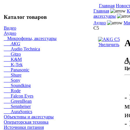
Главная
Новос
Главная
К
аксессуары
Каталог товаров
Аудио
Ми
C5
Видео
Аудио
Микрофоны, аксессуары
AKG
Увеличить
Audio Technica
Gitzo
А
K&M
K-Tek
Це
Panasonic
Shure
Sony
Soundking
Rode
-
Falcon Eyes
GreenBean
м
Sennheiser
AuraSonics
и
Объективы и аксессуары
-
Операторская техника
Источники питания