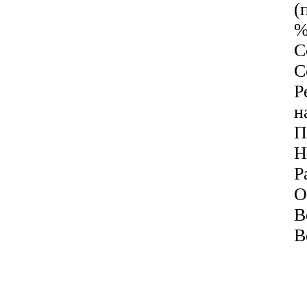
(
%
С
С
Р
н
П
Н
Р
О
В
В