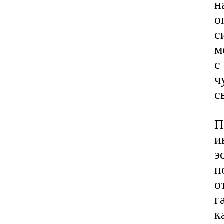
н
о
с
м
с
ч
с
П
и
э
п
о
г
к