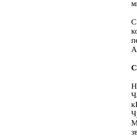
м
C
к
п
A
С
Н
Ч
к
Ч
М
з