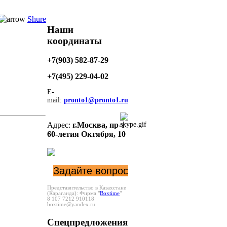
Shure
Наши
координаты
+7(903) 582-87-29
+7(495)
229-04-02
E-
mail:
pronto1@pronto1.ru
Адрес:
г.Москва,
пр-т
60-летия Октября, 10
Задайте вопрос
Представительство в Казахстане
(Караганда):
Фирма "
Boxtime
"
8 107 7212 910118
boxtime@yandex.ru
Спецпредложения