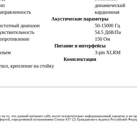
ип
динамический
аправленность
кардионная
Акустические параметры
астотный диапазон
50-15000 Гц
увствительность
54.5 ДбВ/Па
опротивление
150 Ом
Питание и интерфейсы
азъем
3-pin XLRM
Комплектация
ехол, крепление на стойку
 на то, что данный интернет-сайт, носит исключительно информационный характер и ни пр
фертой, определяемой положениями Статьи 437 (2) Гражданского кодекса Российской Феде