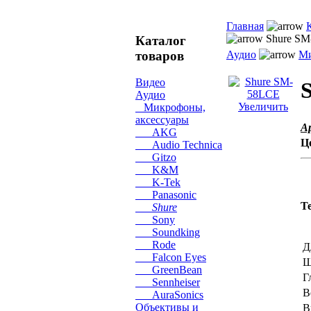
Главная
Shure SM
Каталог
товаров
Аудио
Ми
Видео
Аудио
Увеличить
Микрофоны,
аксессуары
А
AKG
Ц
Audio Technica
Gitzo
K&M
K-Tek
Panasonic
Т
Shure
Sony
Soundking
Rode
Д
Falcon Eyes
Ш
GreenBean
Г
Sennheiser
В
AuraSonics
Объективы и
В