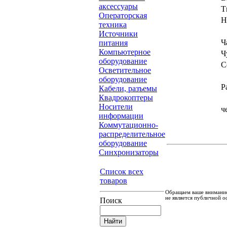
аксессуары
Т
Операторская
Н
техника
Источники
Ч
питания
Компьютерное
Ч
оборудование
С
Осветительное
оборудование
Р
Кабели, разъемы
Квадрокоптеры
Носители
ч
информации
Коммутационно-
распределительное
оборудование
Синхронизаторы
Список всех
товаров
Обращаем ваше внимание
не является публичной о
Поиск