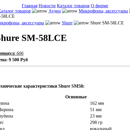
Главная
Новости
Каталог товаров
О фирме
Каталог товаров
Аудио
Микрофоны, аксессуары
-58LCE
крофоны, аксессуары
Shure
Shure SM-58LCE
Shure SM-58LCE
ртикул:
606
ена:
9 500 Руб
ехнические характеристики Shure SM58:
Основные
лина
162 мм
ирина
51 мм
лубина
23 мм
ес
298 гр
ид
вокальный