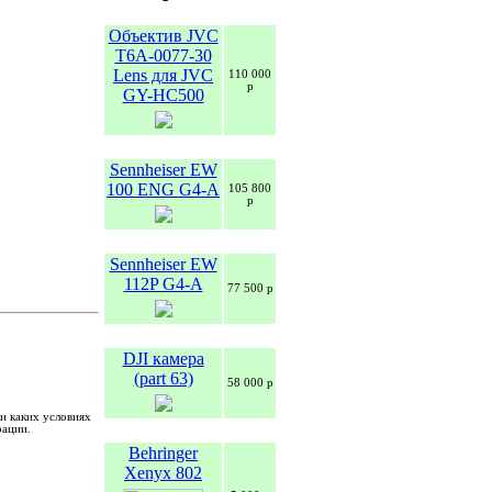
Объектив JVC
T6A-0077-30
Lens для JVC
110 000
р
GY-HC500
Sennheiser EW
100 ENG G4-A
105 800
р
Sennheiser EW
112P G4-A
77 500 р
DJI камера
(part 63)
58 000 р
и каких условиях
рации.
Behringer
Xenyx 802