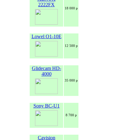
2222FX
18 000 р
Lowel O1-10E
12 500 р
Glidecam HD-
4000
35 000 р
Sony BC-U1
8 700 р
Cavision