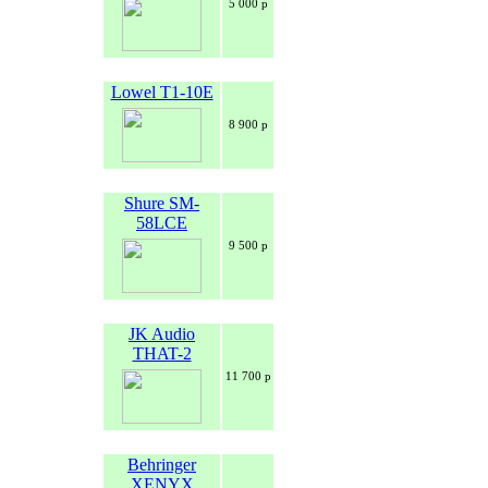
5 000 р
Lowel T1-10E
8 900 р
Shure SM-
58LCE
9 500 р
JK Audio
THAT-2
11 700 р
Behringer
XENYX