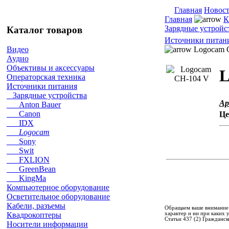
Главная
Новос
Главная
К
Зарядные устройс
Каталог товаров
Источники питан
Logocam 
Видео
Аудио
Объективы и аксессуары
L
Операторская техника
Источники питания
Зарядные устройства
Ар
Anton Bauer
Canon
Це
IDX
Logocam
Sony
Swit
FXLION
GreenBean
KingMa
Компьютерное оборудование
Осветительное оборудование
Кабели, разъемы
Обращаем ваше внимание 
характер и ни при каких
Квадрокоптеры
Статьи 437 (2) Гражданск
Носители информации