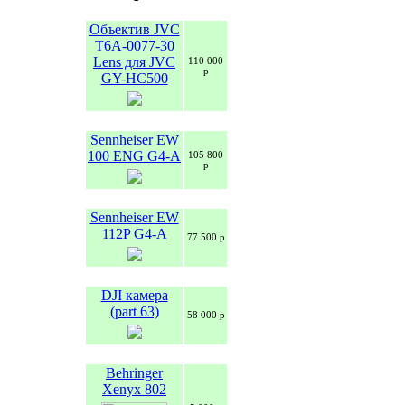
Объектив JVC
T6A-0077-30
Lens для JVC
110 000
р
GY-HC500
Sennheiser EW
100 ENG G4-A
105 800
р
Sennheiser EW
112P G4-A
77 500 р
DJI камера
(part 63)
58 000 р
Behringer
Xenyx 802