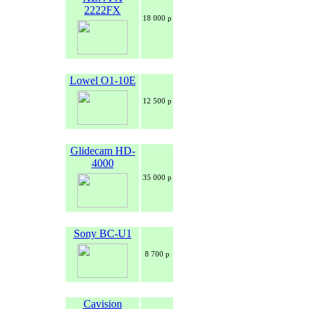
2222FX
18 000 р
Lowel O1-10E
12 500 р
Glidecam HD-
4000
35 000 р
Sony BC-U1
8 700 р
Cavision