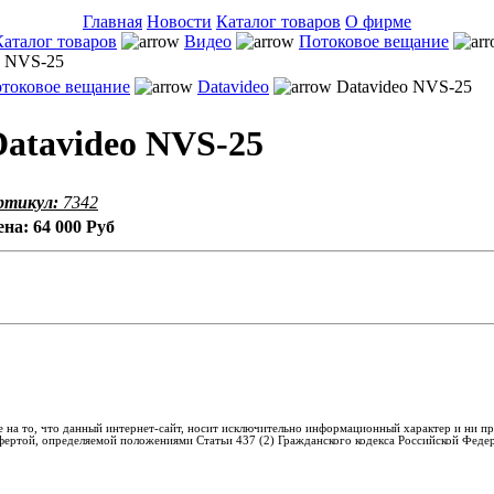
Главная
Новости
Каталог товаров
О фирме
Каталог товаров
Видео
Потоковое вещание
o NVS-25
токовое вещание
Datavideo
Datavideo NVS-25
Datavideo NVS-25
ртикул:
7342
ена:
64 000 Руб
 на то, что данный интернет-сайт, носит исключительно информационный характер и ни пр
фертой, определяемой положениями Статьи 437 (2) Гражданского кодекса Российской Феде