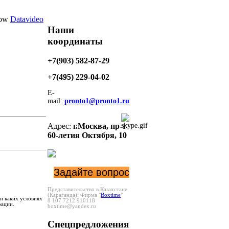
Datavideo
Наши
координаты
+7(903) 582-87-29
+7(495)
229-04-02
E-
mail:
pronto1@pronto1.ru
Адрес:
г.Москва,
пр-т
60-летия Октября, 10
Задайте вопрос
Представительство в Казахстане
(Караганда):
Фирма "
Boxtime
"
и каких условиях
8 107 7212 910118
рации.
boxtime@yandex.ru
Спецпредложения