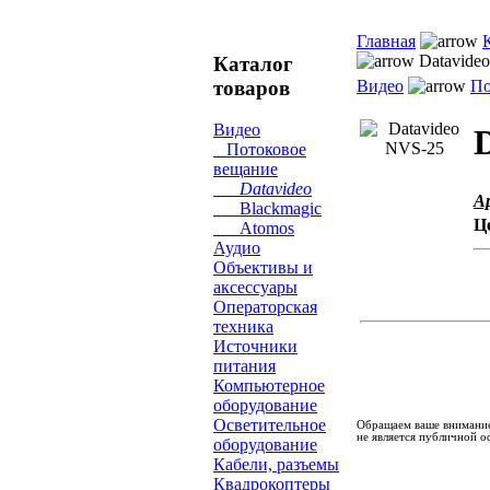
Главная
Datavide
Каталог
товаров
Видео
По
Видео
Потоковое
вещание
Datavideo
А
Blackmagic
Ц
Atomos
Аудио
Объективы и
аксессуары
Операторская
техника
Источники
питания
Компьютерное
оборудование
Осветительное
Обращаем ваше внимание
не является публичной о
оборудование
Кабели, разъемы
Квадрокоптеры