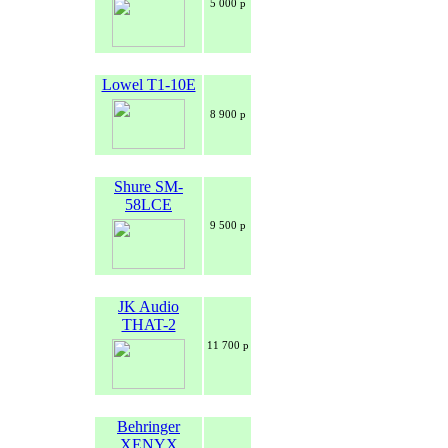
5 000 р
Lowel T1-10E
8 900 р
Shure SM-
58LCE
9 500 р
JK Audio
THAT-2
11 700 р
Behringer
XENYX