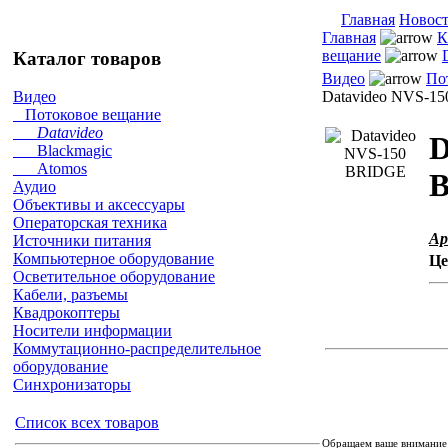
Главная
Новос
Главная
К
вещание
Каталог товаров
Видео
По
Datavideo NVS-1
Видео
Потоковое вещание
Datavideo
D
Blackmagic
Atomos
Аудио
Объективы и аксессуары
Операторская техника
Ар
Источники питания
Компьютерное оборудование
Це
Осветительное оборудование
Кабели, разъемы
Квадрокоптеры
Носители информации
Коммутационно-распределительное
оборудование
Синхронизаторы
Список всех товаров
Обращаем ваше внимание 