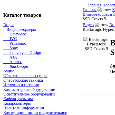
Главная
Новос
Главная
К
Видеорекордеры
Каталог товаров
SSD Covers 5
Видео
Ви
Видео
Blackmagic Hyper
Видеорекордеры
Datavideo
JVC
B
Panasonic
Sony
S
Convergent Design
AJA
Atomos
Ар
Blackmagic
Аудио
Це
Объективы и аксессуары
Операторская техника
Источники питания
Компьютерное оборудование
Осветительное оборудование
Кабели, разъемы
Квадрокоптеры
Носители информации
Коммутационно-распределительное