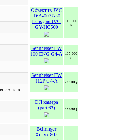
Объектив JVC
T6A-0077-30
Lens для JVC
110 000
р
GY-HC500
Sennheiser EW
100 ENG G4-A
105 800
р
Sennheiser EW
112P G4-A
77 500 р
ятор типа
DJI камера
(part 63)
58 000 р
Behringer
Xenyx 802