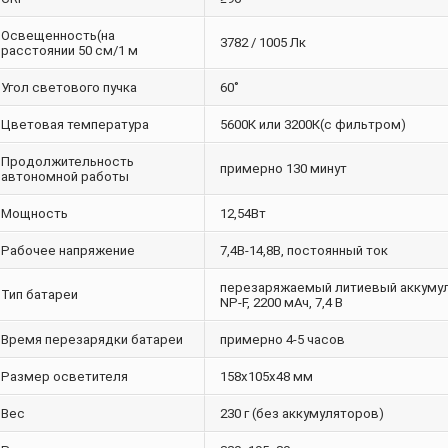
Освещенность(на
3782 / 1005 Лк
расстоянии 50 см/1 м
Угол светового пучка
60˚
Цветовая температура
5600К или 3200К(с фильтром)
Продолжительность
примерно 130 минут
автономной работы
Мощность
12,54Вт
Рабочее напряжение
7,4В-14,8В, постоянный ток
перезаряжаемый литиевый аккумул
Тип батареи
NP-F, 2200 мАч, 7,4 В
Время перезарядки батареи
примерно 4-5 часов
Размер осветителя
158х105х48 мм
Вес
230 г (без аккумуляторов)