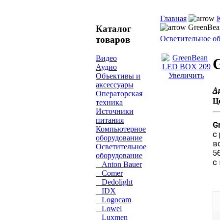
Главная
GreenBea
Каталог
товаров
Осветительное о
Видео
Аудио
Увеличить
Объективы и
аксессуары
А
Операторская
Ц
техника
Источники
питания
G
Компьютерное
с
оборудование
в
Осветительное
5
оборудование
с
Anton Bauer
Comer
Dedolight
IDX
Logocam
Lowel
Luxmen