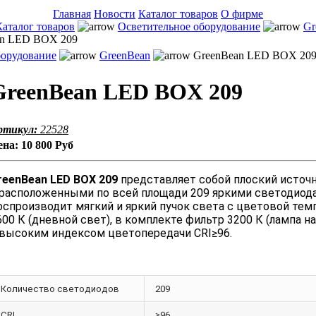
Главная
Новости
Каталог товаров
О фирме
Каталог товаров
Осветительное оборудование
Gr
n LED BOX 209
борудование
GreenBean
GreenBean LED BOX 20
GreenBean LED BOX 209
ртикул:
22528
ена:
10 800 Руб
reenBean LED BOX 209
представляет собой плоский источ
 расположенными по всей площади 209 яркими светодиод
оспроизводит мягкий и яркий пучок света с цветовой тем
600 К (дневной свет), в комплекте фильтр 3200 К (лампа н
 высоким индексом цветопередачи CRI≥96.
Количество светодиодов
209
CRI
≥96