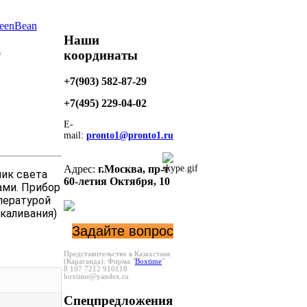
eenBean
Наши
координаты
9
+7(903) 582-87-29
+7(495)
229-04-02
E-
mail:
pronto1@pronto1.ru
Адрес:
г.Москва,
пр-т
ник света
60-летия Октября, 10
ами. Прибор
пературой
акаливания)
Задайте вопрос
Представительство в Казахстане
(Караганда):
Фирма "
Boxtime
"
8 107 7212 910118
boxtime@yandex.ru
Спецпредложения