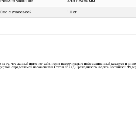
Размер упаковки
320х195х80 мм
Вес с упаковкой
1.0 кг
 на то, что данный интернет-сайт, носит исключительно информационный характер и ни пр
фертой, определяемой положениями Статьи 437 (2) Гражданского кодекса Российской Феде