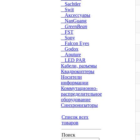
Sachtler
Swit
Аксессуары
NanGuang
GreenBean
FST
Sony
Falcon Eyes
Godox
Aputure
LED PAR
Кабели, разъемы
Квадрокоптеры
Носители
информации
Коммутационно-
распределительное
оборудование
Синхронизаторы
Список всех
товаров
Поиск