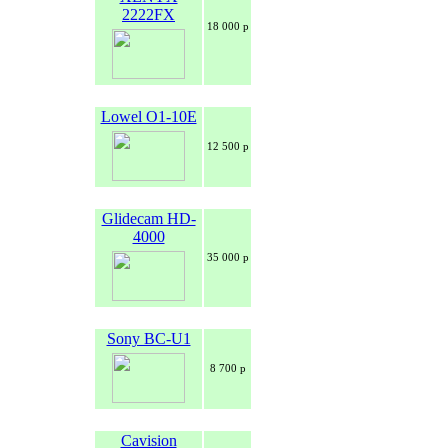
2222FX
18 000 р
Lowel O1-10E
12 500 р
Glidecam HD-
4000
35 000 р
Sony BC-U1
8 700 р
Cavision