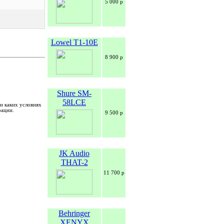
5 000 р
Lowel T1-10E
8 900 р
Shure SM-
58LCE
и каких условиях
рации.
9 500 р
JK Audio
THAT-2
11 700 р
Behringer
XENYX