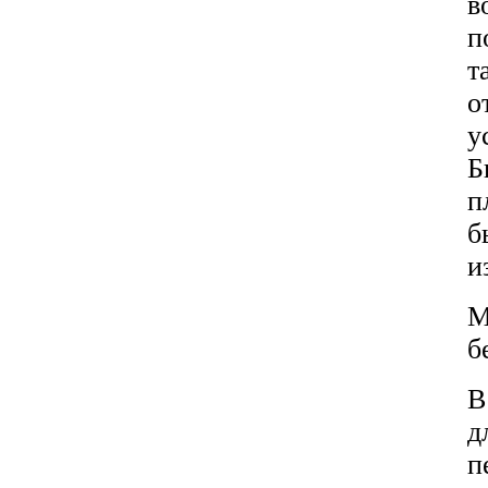
в
п
т
о
у
Б
п
б
и
М
б
В
д
п