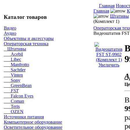
Главная
Новос
Главная
К
Штативы
Каталог товаров
(Комплект 1)
Операторская тех
Видео
Видеоштатив FST 
Аудио
Объективы и аксессуары
Операторская техника
В
Штативы
Acebil
9
Libec
Manfrotto
Увеличить
Sachtler
А
Vinten
Sony
Це
GreenBean
FST
Falcon Eyes
В
Coman
Teris
9
OZEN
р
Источники питания
Компьютерное оборудование
р
Осветительное оборудование