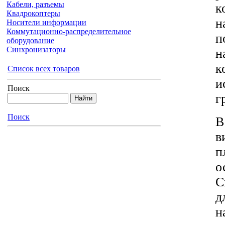
Кабели, разъемы
к
Квадрокоптеры
н
Носители информации
Коммутационно-распределительное
п
оборудование
Синхронизаторы
н
к
Список всех товаров
и
Поиск
г
Поиск
В
в
п
о
С
д
н