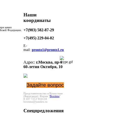
Наши
координаты
при каких
+7(903) 582-87-29
ийской Федерации.
+7(495)
229-04-02
E-
mail:
pronto1@pronto1.ru
Адрес:
г.Москва,
пр-т
60-летия Октября, 10
Задайте вопрос
Представительство в Казахстане
(Караганда):
Фирма "
Boxtime
"
8 107 7212 910118
boxtime@yandex.ru
Спецпредложения