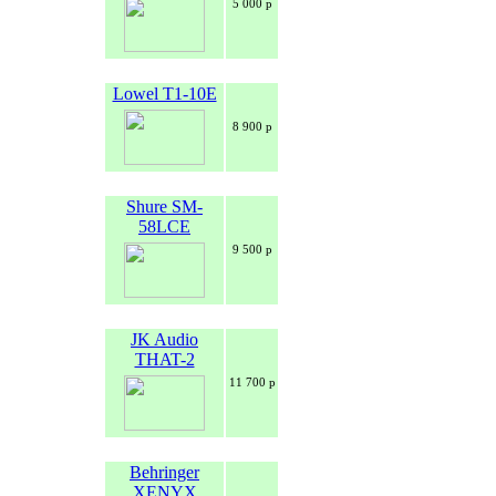
5 000 р
Lowel T1-10E
8 900 р
Shure SM-
58LCE
9 500 р
JK Audio
THAT-2
11 700 р
Behringer
XENYX