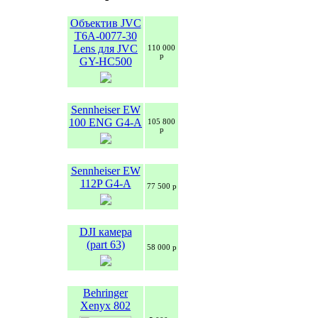
Объектив JVC
T6A-0077-30
Lens для JVC
110 000
р
GY-HC500
Sennheiser EW
100 ENG G4-A
105 800
р
Sennheiser EW
112P G4-A
77 500 р
DJI камера
(part 63)
58 000 р
Behringer
Xenyx 802