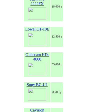
2222FX
18 000 р
Lowel O1-10E
12 500 р
Glidecam HD-
4000
35 000 р
Sony BC-U1
8 700 р
Cavision