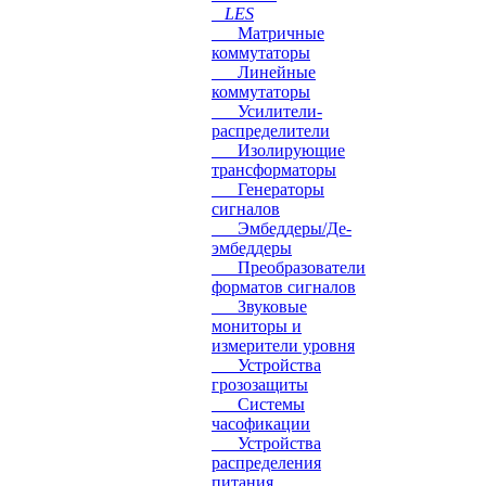
LES
Матричные
коммутаторы
Линейные
коммутаторы
Усилители-
распределители
Изолирующие
трансформаторы
Генераторы
сигналов
Эмбеддеры/Де-
эмбеддеры
Преобразователи
форматов сигналов
Звуковые
мониторы и
измерители уровня
Устройства
грозозащиты
Системы
часофикации
Устройства
распределения
питания