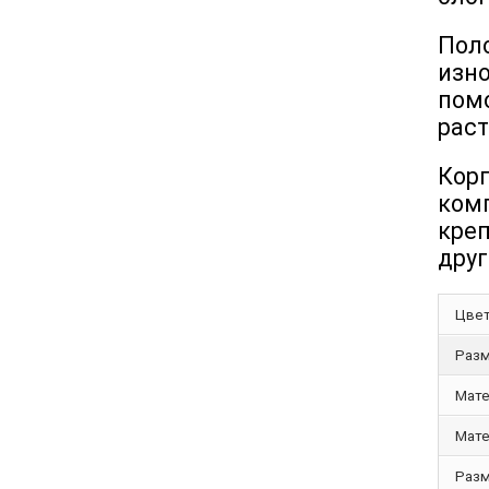
Поло
изно
пом
раст
Кор
ком
креп
друг
Цве
Разм
Мате
Мате
Раз