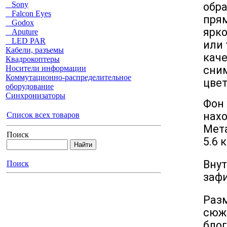
Sony
обра
Falcon Eyes
прям
Godox
ярк
Aputure
LED PAR
или 
Кабели, разъемы
каче
Квадрокоптеры
сним
Носители информации
Коммутационно-распределительное
цве
оборудование
Синхронизаторы
Фон 
нахо
Список всех товаров
Мета
Поиск
5.6 
Вну
Поиск
зафи
Разм
сюже
блог