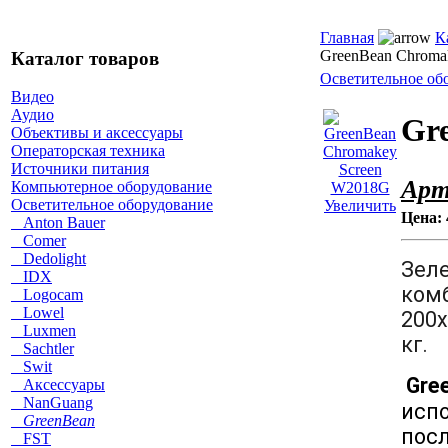
Главная
К
GreenBean Chroma
Каталог товаров
Осветительное об
Видео
Аудио
Gr
Объективы и аксессуары
Операторская техника
Источники питания
Арт
Компьютерное оборудование
Осветительное оборудование
Увеличить
Цена:
Anton Bauer
Comer
Dedolight
Зеле
IDX
ком
Logocam
Lowel
200х
Luxmen
кг.
Sachtler
Swit
Gre
Аксессуары
NanGuang
испо
GreenBean
пос
FST